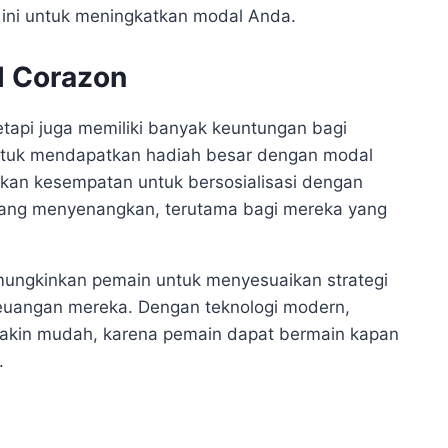
ini untuk meningkatkan modal Anda.
l Corazon
tapi juga memiliki banyak keuntungan bagi
ntuk mendapatkan hadiah besar dengan modal
rikan kesempatan untuk bersosialisasi dengan
ang menyenangkan, terutama bagi mereka yang
mungkinkan pemain untuk menyesuaikan strategi
euangan mereka. Dengan teknologi modern,
makin mudah, karena pemain dapat bermain kapan
.