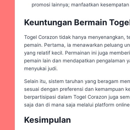
promosi lainnya; manfaatkan kesempatan 
Keuntungan Bermain Toge
Togel Corazon tidak hanya menyenangkan, te
pemain. Pertama, ia menawarkan peluang u
yang relatif kecil. Permainan ini juga membe
pemain lain dan mendapatkan pengalaman y
menyukai judi.
Selain itu, sistem taruhan yang beragam me
sesuai dengan preferensi dan kemampuan k
berpartisipasi dalam Togel Corazon juga se
saja dan di mana saja melalui platform online
Kesimpulan