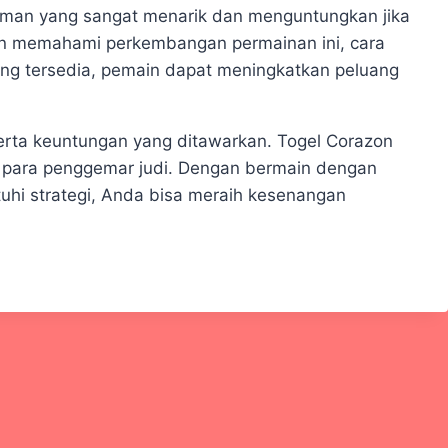
aman yang sangat menarik dan menguntungkan jika
gan memahami perkembangan permainan ini, cara
 yang tersedia, pemain dapat meningkatkan peluang
 serta keuntungan yang ditawarkan. Togel Corazon
gi para penggemar judi. Dengan bermain dengan
i strategi, Anda bisa meraih kesenangan