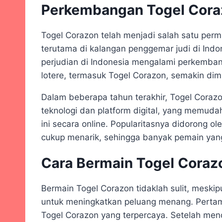
Perkembangan Togel Cora
Togel Corazon telah menjadi salah satu perm
terutama di kalangan penggemar judi di Indo
perjudian di Indonesia mengalami perkemban
lotere, termasuk Togel Corazon, semakin dimi
Dalam beberapa tahun terakhir, Togel Cora
teknologi dan platform digital, yang memud
ini secara online. Popularitasnya didorong 
cukup menarik, sehingga banyak pemain yang 
Cara Bermain Togel Coraz
Bermain Togel Corazon tidaklah sulit, mesk
untuk meningkatkan peluang menang. Pertam
Togel Corazon yang terpercaya. Setelah men