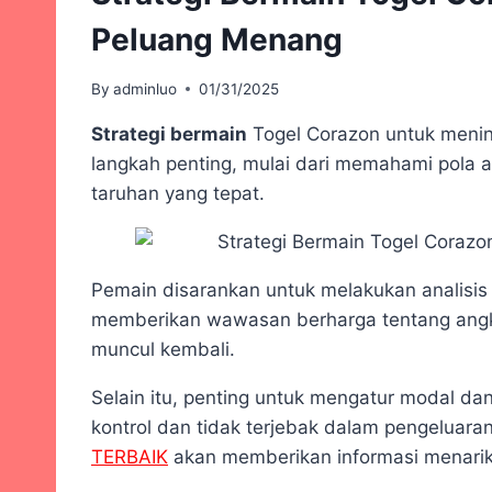
Peluang Menang
By
adminluo
01/31/2025
Strategi bermain
Togel Corazon untuk meni
langkah penting, mulai dari memahami pola a
taruhan yang tepat.
Pemain disarankan untuk melakukan analisis
memberikan wawasan berharga tentang angka-
muncul kembali.
Selain itu, penting untuk mengatur modal d
kontrol dan tidak terjebak dalam pengeluara
TERBAIK
akan memberikan informasi menarik