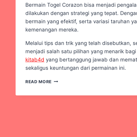
Bermain Togel Corazon bisa menjadi pengal
dilakukan dengan strategi yang tepat. ​Den
bermain yang efektif, serta variasi taruhan
kemenangan mereka.​
Melalui tips dan trik yang telah disebutkan,
menjadi salah satu pilihan yang menarik ba
kitab4d
yang bertanggung jawab dan mematuh
sekaligus keuntungan dari permainan ini.
STRATEGI
READ MORE
BERMAIN
TOGEL
CORAZON
UNTUK
MENINGKATKAN
PELUANG
MENANG