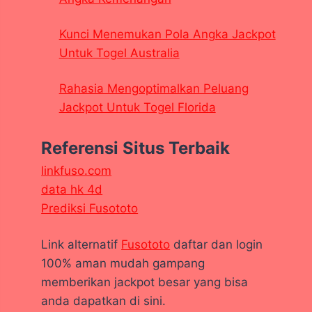
Kunci Menemukan Pola Angka Jackpot
Untuk Togel Australia
Rahasia Mengoptimalkan Peluang
Jackpot Untuk Togel Florida
Referensi Situs Terbaik
linkfuso.com
data hk 4d
Prediksi Fusototo
Link alternatif
Fusototo
daftar dan login
100% aman mudah gampang
memberikan jackpot besar yang bisa
anda dapatkan di sini.