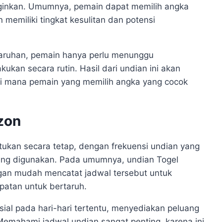
nginkan. Umumnya, pemain dapat memilih angka
memiliki tingkat kesulitan dan potensi
ruhan, pemain hanya perlu menunggu
kan secara rutin. Hasil dari undian ini akan
di mana pemain yang memilih angka yang cocok
zon
tukan secara tetap, dengan frekuensi undian yang
yang digunakan. Pada umumnya, undian Togel
ngan mudah mencatat jadwal tersebut untuk
patan untuk bertaruh.
ial pada hari-hari tertentu, menyediakan peluang
 Memahami jadwal undian sangat penting, karena ini