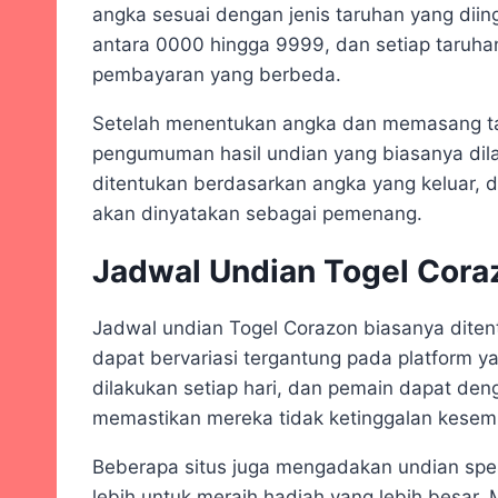
angka sesuai dengan jenis taruhan yang dii
antara 0000 hingga 9999, dan setiap taruhan 
pembayaran yang berbeda.
Setelah menentukan angka dan memasang ta
pengumuman hasil undian yang biasanya dilaku
ditentukan berdasarkan angka yang keluar, 
akan dinyatakan sebagai pemenang.
Jadwal Undian Togel Cora
Jadwal undian Togel Corazon biasanya diten
dapat bervariasi tergantung pada platform 
dilakukan setiap hari, dan pemain dapat de
memastikan mereka tidak ketinggalan kesem
Beberapa situs juga mengadakan undian spes
lebih untuk meraih hadiah yang lebih besar.