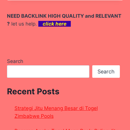
UNTUK
MENANG
BERMAIN
NEED BACKLINK HIGH QUALITY and RELEVANT
DI
?
let us help.
click here
TOGEL
JERMAN
Search
Search
Recent Posts
Strategi Jitu Menang Besar di Togel
Zimbabwe Pools