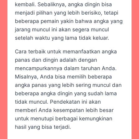
kembali. Sebaliknya, angka dingin bisa
menjadi pilihan yang lebih berisiko, tetapi
beberapa pemain yakin bahwa angka yang
jarang muncul ini akan segera muncul
setelah waktu yang lama tidak keluar.
Cara terbaik untuk memanfaatkan angka
panas dan dingin adalah dengan
mencampurkannya dalam taruhan Anda.
Misalnya, Anda bisa memilih beberapa
angka panas yang lebih sering muncul dan
beberapa angka dingin yang sudah lama
tidak muncul. Pendekatan ini akan
memberi Anda kesempatan lebih besar
untuk menutupi berbagai kemungkinan
hasil yang bisa terjadi.