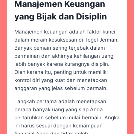
Manajemen Keuangan
yang Bijak dan Disiplin
Manajemen keuangan adalah faktor kunci
dalam meraih kesuksesan di Togel Jerman.
Banyak pemain sering terjebak dalam
permainan dan akhirnya kehilangan uang
lebih banyak karena kurangnya disiplin.
Oleh karena itu, penting untuk memiliki
kontrol diri yang kuat dan menetapkan
anggaran yang jelas sebelum bermain.
Langkah pertama adalah menetapkan
berapa banyak uang yang siap Anda
pertaruhkan sebelum mulai bermain. Angka
ini harus sesuai dengan kemampuan
finansial Anda dan tidak boleh