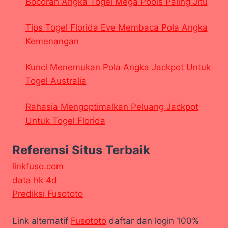
Bocoran Angka Togel Mega Pools Paling Jitu
Tips Togel Florida Eve Membaca Pola Angka
Kemenangan
Kunci Menemukan Pola Angka Jackpot Untuk
Togel Australia
Rahasia Mengoptimalkan Peluang Jackpot
Untuk Togel Florida
Referensi Situs Terbaik
linkfuso.com
data hk 4d
Prediksi Fusototo
Link alternatif
Fusototo
daftar dan login 100%