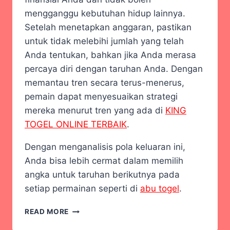
mengganggu kebutuhan hidup lainnya.
Setelah menetapkan anggaran, pastikan
untuk tidak melebihi jumlah yang telah
Anda tentukan, bahkan jika Anda merasa
percaya diri dengan taruhan Anda. Dengan
memantau tren secara terus-menerus,
pemain dapat menyesuaikan strategi
mereka menurut tren yang ada di
KING
TOGEL ONLINE TERBAIK
.
Dengan menganalisis pola keluaran ini,
Anda bisa lebih cermat dalam memilih
angka untuk taruhan berikutnya pada
setiap permainan seperti di
abu togel
.
CARA
READ MORE
CERDAS