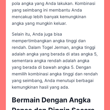
pola angka yang Anda lakukan. Kombinasi
yang seimbang ini membantu Anda
mencakup lebih banyak kemungkinan
angka yang mungkin keluar.
Selain itu, Anda juga bisa
mempertimbangkan angka tinggi dan
rendah. Dalam Togel Jerman, angka tinggi
adalah angka yang berada di atas angka 5,
sementara angka rendah adalah angka
yang berada di bawah angka 5. Dengan
memilih kombinasi angka tinggi dan rendah
yang seimbang, Anda menutupi berbagai
kemungkinan hasil yang ada.
Bermain Dengan Angka