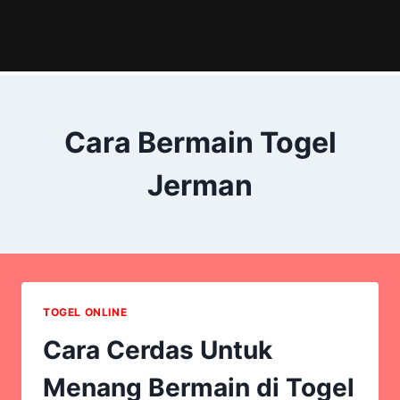
Skip
to
content
Cara Bermain Togel
Jerman
TOGEL ONLINE
Cara Cerdas Untuk
Menang Bermain di Togel