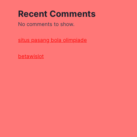
Recent Comments
No comments to show.
situs pasang bola olimpiade
betawislot