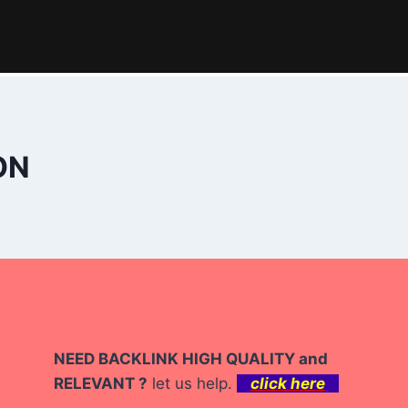
ON
NEED BACKLINK HIGH QUALITY and
RELEVANT ?
let us help.
click here