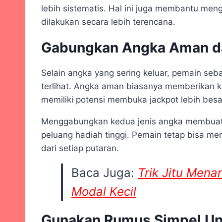
lebih sistematis. Hal ini juga membantu meng
dilakukan secara lebih terencana.
Gabungkan Angka Aman d
Selain angka yang sering keluar, pemain s
terlihat. Angka aman biasanya memberikan 
memiliki potensi membuka jackpot lebih besa
Menggabungkan kedua jenis angka membuat t
peluang hadiah tinggi. Pemain tetap bisa m
dari setiap putaran.
Baca Juga:
Trik Jitu Men
Modal Kecil
Gunakan Rumus Simpel Un