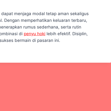
 dapat menjaga modal tetap aman sekaligus
. Dengan memperhatikan keluaran terbaru,
nerapkan rumus sederhana, serta rutin
kombinasi di
penyu hoki
lebih efektif. Disiplin,
 sukses bermain di pasaran ini.
© 2026
KING TOGEL ONLINE TERBAIK