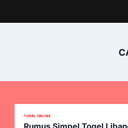
Skip
to
content
C
TOGEL ONLINE
Rumus Simpel Togel Liba