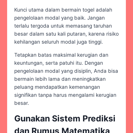
Kunci utama dalam bermain togel adalah
pengelolaan modal yang baik. Jangan
terlalu tergoda untuk memasang taruhan
besar dalam satu kali putaran, karena risiko
kehilangan seluruh modal juga tinggi.
Tetapkan batas maksimal kerugian dan
keuntungan, serta patuhi itu. Dengan
pengelolaan modal yang disiplin, Anda bisa
bermain lebih lama dan meningkatkan
peluang mendapatkan kemenangan
signifikan tanpa harus mengalami kerugian
besar.
Gunakan Sistem Prediksi
dan Rumus Matematika