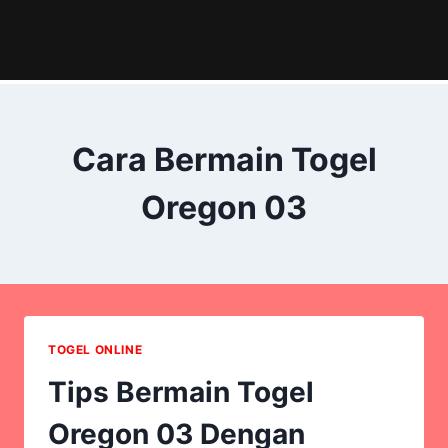
Skip
to
content
Cara Bermain Togel
Oregon 03
TOGEL ONLINE
Tips Bermain Togel
Oregon 03 Dengan