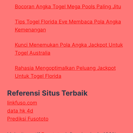
Bocoran Angka Togel Mega Pools Paling Jitu
Tips Togel Florida Eve Membaca Pola Angka
Kemenangan
Kunci Menemukan Pola Angka Jackpot Untuk
Togel Australia
Rahasia Mengoptimalkan Peluang Jackpot
Untuk Togel Florida
Referensi Situs Terbaik
linkfuso.com
data hk 4d
Prediksi Fusototo