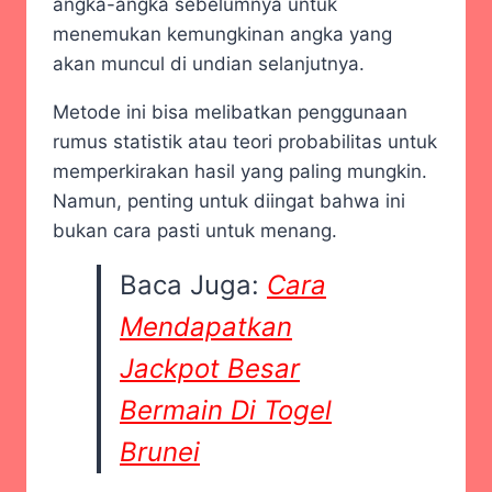
angka-angka sebelumnya untuk
menemukan kemungkinan angka yang
akan muncul di undian selanjutnya.
Metode ini bisa melibatkan penggunaan
rumus statistik atau teori probabilitas untuk
memperkirakan hasil yang paling mungkin.
Namun, penting untuk diingat bahwa ini
bukan cara pasti untuk menang.
Baca Juga:
Cara
Mendapatkan
Jackpot Besar
Bermain Di Togel
Brunei