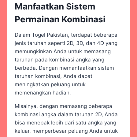
Manfaatkan Sistem
Permainan Kombinasi
Dalam Togel Pakistan, terdapat beberapa
jenis taruhan seperti 2D, 3D, dan 4D yang
memungkinkan Anda untuk memasang
taruhan pada kombinasi angka yang
berbeda. Dengan memanfaatkan sistem
taruhan kombinasi, Anda dapat
meningkatkan peluang untuk
memenangkan hadiah.
Misalnya, dengan memasang beberapa
kombinasi angka dalam taruhan 2D, Anda
bisa menebak lebih dari satu angka yang
keluar, memperbesar peluang Anda untuk