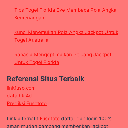
Tips Togel Florida Eve Membaca Pola Angka
Kemenangan
Kunci Menemukan Pola Angka Jackpot Untuk
Togel Australia
Rahasia Mengoptimalkan Peluang Jackpot
Untuk Togel Florida
Referensi Situs Terbaik
linkfuso.com
data hk 4d
Prediksi Fusototo
Link alternatif
Fusototo
daftar dan login 100%
aman mudah gampang memberikan jackpot