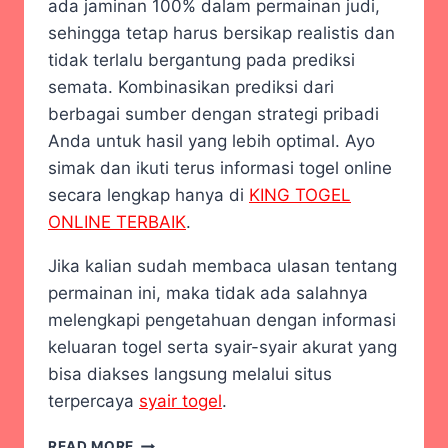
ada jaminan 100% dalam permainan judi,
sehingga tetap harus bersikap realistis dan
tidak terlalu bergantung pada prediksi
semata. Kombinasikan prediksi dari
berbagai sumber dengan strategi pribadi
Anda untuk hasil yang lebih optimal. Ayo
simak dan ikuti terus informasi togel online
secara lengkap hanya di
KING TOGEL
ONLINE TERBAIK
.
Jika kalian sudah membaca ulasan tentang
permainan ini, maka tidak ada salahnya
melengkapi pengetahuan dengan informasi
keluaran togel serta syair-syair akurat yang
bisa diakses langsung melalui situs
terpercaya
syair togel
.
TRIK
READ MORE