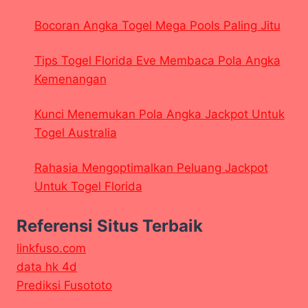
Bocoran Angka Togel Mega Pools Paling Jitu
Tips Togel Florida Eve Membaca Pola Angka
Kemenangan
Kunci Menemukan Pola Angka Jackpot Untuk
Togel Australia
Rahasia Mengoptimalkan Peluang Jackpot
Untuk Togel Florida
Referensi Situs Terbaik
linkfuso.com
data hk 4d
Prediksi Fusototo