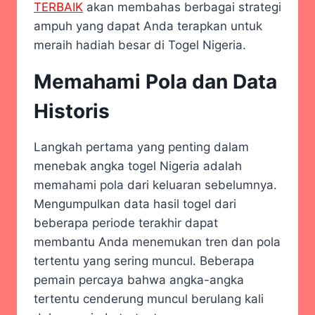
TERBAIK
akan membahas berbagai strategi
ampuh yang dapat Anda terapkan untuk
meraih hadiah besar di Togel Nigeria.
Memahami Pola dan Data
Historis
Langkah pertama yang penting dalam
menebak angka togel Nigeria adalah
memahami pola dari keluaran sebelumnya.
Mengumpulkan data hasil togel dari
beberapa periode terakhir dapat
membantu Anda menemukan tren dan pola
tertentu yang sering muncul. Beberapa
pemain percaya bahwa angka-angka
tertentu cenderung muncul berulang kali