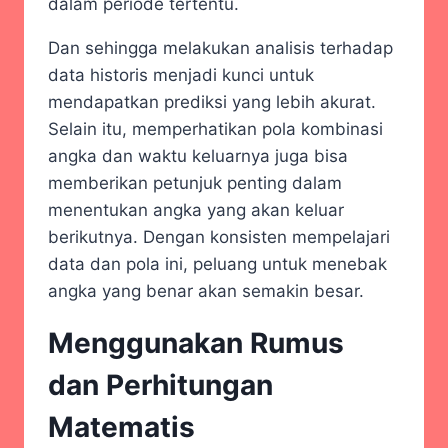
dalam periode tertentu.
Dan sehingga melakukan analisis terhadap
data historis menjadi kunci untuk
mendapatkan prediksi yang lebih akurat.
Selain itu, memperhatikan pola kombinasi
angka dan waktu keluarnya juga bisa
memberikan petunjuk penting dalam
menentukan angka yang akan keluar
berikutnya. Dengan konsisten mempelajari
data dan pola ini, peluang untuk menebak
angka yang benar akan semakin besar.
Menggunakan Rumus
dan Perhitungan
Matematis