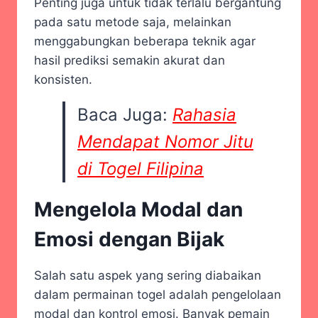
Penting juga untuk tidak terlalu bergantung
pada satu metode saja, melainkan
menggabungkan beberapa teknik agar
hasil prediksi semakin akurat dan
konsisten.
Baca Juga:
Rahasia
Mendapat Nomor Jitu
di Togel Filipina
Mengelola Modal dan
Emosi dengan Bijak
Salah satu aspek yang sering diabaikan
dalam permainan togel adalah pengelolaan
modal dan kontrol emosi. Banyak pemain