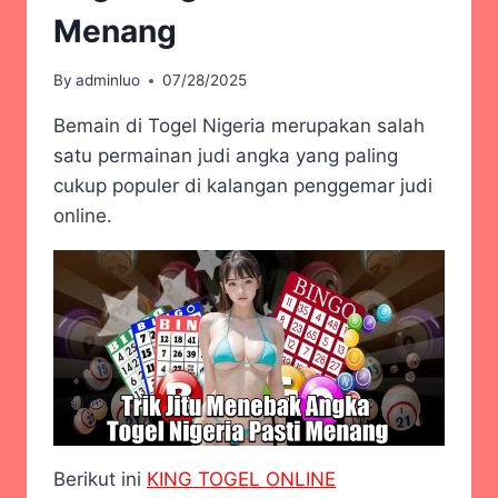
Menang
By
adminluo
07/28/2025
Bemain di Togel Nigeria merupakan salah
satu permainan judi angka yang paling
cukup populer di kalangan penggemar judi
online.
Berikut ini
KING TOGEL ONLINE