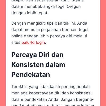
disiplin dan sabar adalah kunci utama
dalam menebak angka togel Oregon
dengan lebih tepat.
Dengan mengikuti tips dan trik ini. Anda
dapat memulai perjalanan bermain togel
online dengan lebih percaya diri melalui
situs
palu4d login
.
Percaya Diri dan
Konsisten dalam
Pendekatan
Terakhir, yang tidak kalah penting adalah
menjaga kepercayaan diri dan konsistensi
dalam pendekatan Anda. Jangan berganti-
ganti metode secara terus-menerus karena