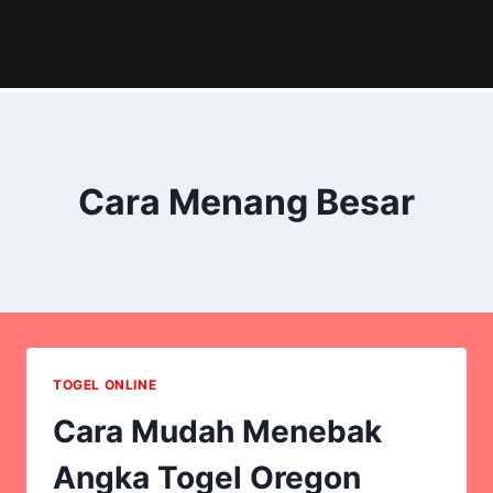
Skip
to
content
Cara Menang Besar
TOGEL ONLINE
Cara Mudah Menebak
Angka Togel Oregon