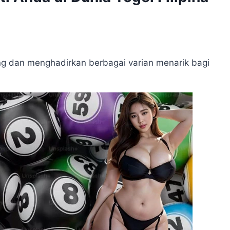
ng dan menghadirkan berbagai varian menarik bagi