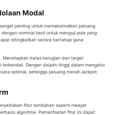
lolaan Modal
ap sangat penting untuk memaksimalkan peluang
dengan nominal kecil untuk menguji pola yang
l dapat ditingkatkan secara bertahap guna
l. Menetapkan batas kerugian dan target
terkendali. Dengan disiplin tinggi dalam mengatur
cara optimal, sehingga peluang meraih jackpot
orm
enyediakan fitur tambahan seperti riwayat
erbasis algoritma. Pemanfaatan fitur ini dapat