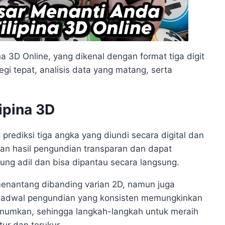
na 3D Online, yang dikenal dengan format tiga digit
gi tepat, analisis data yang matang, serta
ipina 3D
prediksi tiga angka yang diundi secara digital dan
kan hasil pengundian transparan dan dapat
gsung adil dan bisa dipantau secara langsung.
menantang dibanding varian 2D, namun juga
 Jadwal pengundian yang konsisten memungkinkan
umumkan, sehingga langkah-langkah untuk meraih
ur dan terukur.