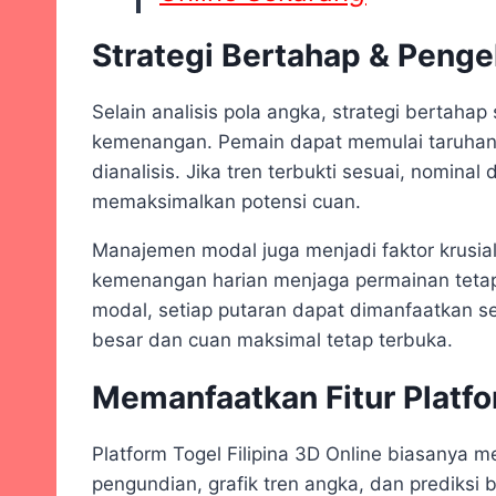
Strategi Bertahap & Penge
Selain analisis pola angka, strategi bertah
kemenangan. Pemain dapat memulai taruhan 
dianalisis. Jika tren terbukti sesuai, nomina
memaksimalkan potensi cuan.
Manajemen modal juga menjadi faktor krusia
kemenangan harian menjaga permainan tetap 
modal, setiap putaran dapat dimanfaatkan se
besar dan cuan maksimal tetap terbuka.
Memanfaatkan Fitur Platf
Platform Togel Filipina 3D Online biasanya m
pengundian, grafik tren angka, dan prediksi b