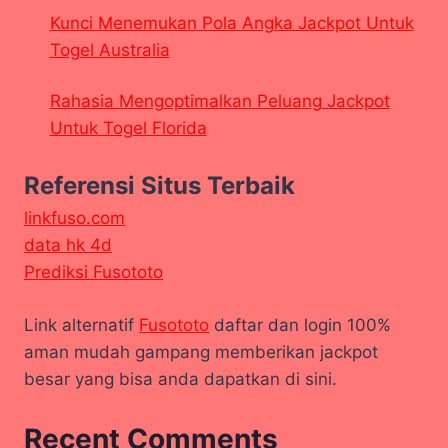
Kunci Menemukan Pola Angka Jackpot Untuk
Togel Australia
Rahasia Mengoptimalkan Peluang Jackpot
Untuk Togel Florida
Referensi Situs Terbaik
linkfuso.com
data hk 4d
Prediksi Fusototo
Link alternatif
Fusototo
daftar dan login 100%
aman mudah gampang memberikan jackpot
besar yang bisa anda dapatkan di sini.
Recent Comments