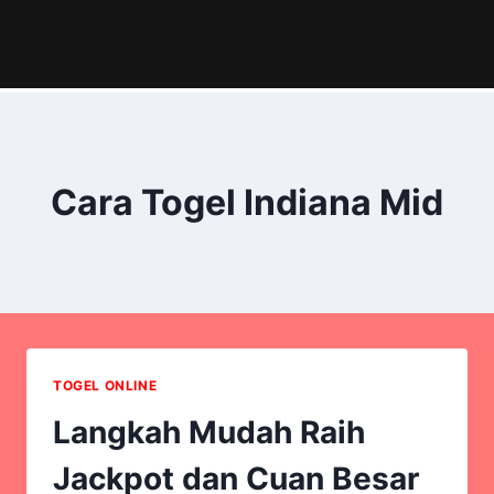
Skip
to
content
Cara Togel Indiana Mid
TOGEL ONLINE
Langkah Mudah Raih
Jackpot dan Cuan Besar