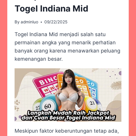
Togel Indiana Mid
By
adminluo
09/22/2025
Togel Indiana Mid menjadi salah satu
permainan angka yang menarik perhatian
banyak orang karena menawarkan peluang
kemenangan besar.
Meskipun faktor keberuntungan tetap ada,