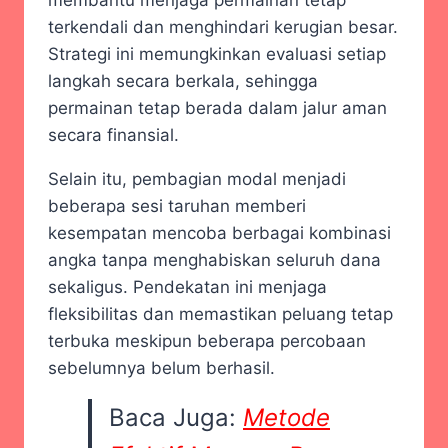
membantu menjaga permainan tetap
terkendali dan menghindari kerugian besar.
Strategi ini memungkinkan evaluasi setiap
langkah secara berkala, sehingga
permainan tetap berada dalam jalur aman
secara finansial.
Selain itu, pembagian modal menjadi
beberapa sesi taruhan memberi
kesempatan mencoba berbagai kombinasi
angka tanpa menghabiskan seluruh dana
sekaligus. Pendekatan ini menjaga
fleksibilitas dan memastikan peluang tetap
terbuka meskipun beberapa percobaan
sebelumnya belum berhasil.
Baca Juga:
Metode