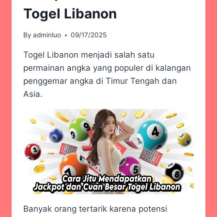
Togel Libanon
By
adminluo
09/17/2025
Togel Libanon menjadi salah satu
permainan angka yang populer di kalangan
penggemar angka di Timur Tengah dan
Asia.
Banyak orang tertarik karena potensi