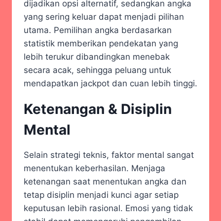
dijadikan opsi alternatif, sedangkan angka
yang sering keluar dapat menjadi pilihan
utama. Pemilihan angka berdasarkan
statistik memberikan pendekatan yang
lebih terukur dibandingkan menebak
secara acak, sehingga peluang untuk
mendapatkan jackpot dan cuan lebih tinggi.
Ketenangan & Disiplin
Mental
Selain strategi teknis, faktor mental sangat
menentukan keberhasilan. Menjaga
ketenangan saat menentukan angka dan
tetap disiplin menjadi kunci agar setiap
keputusan lebih rasional. Emosi yang tidak