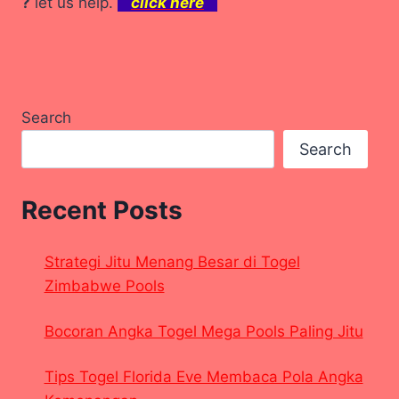
?
let us help.
click here
BESAR
TOGEL
LIBANON
Search
Search
Recent Posts
Strategi Jitu Menang Besar di Togel
Zimbabwe Pools
Bocoran Angka Togel Mega Pools Paling Jitu
Tips Togel Florida Eve Membaca Pola Angka