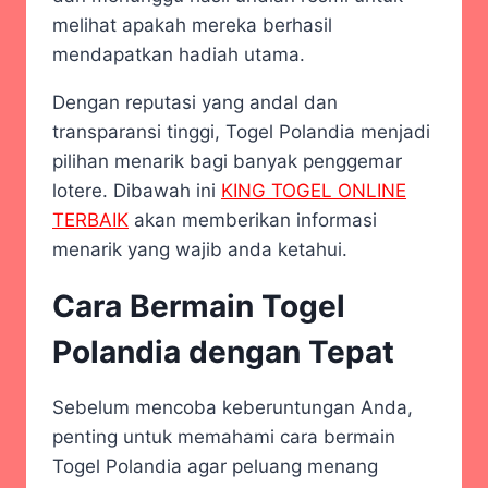
melihat apakah mereka berhasil
mendapatkan hadiah utama.
Dengan reputasi yang andal dan
transparansi tinggi, Togel Polandia menjadi
pilihan menarik bagi banyak penggemar
lotere. Dibawah ini
KING TOGEL ONLINE
TERBAIK
akan memberikan informasi
menarik yang wajib anda ketahui.
Cara Bermain Togel
Polandia dengan Tepat
Sebelum mencoba keberuntungan Anda,
penting untuk memahami cara bermain
Togel Polandia agar peluang menang