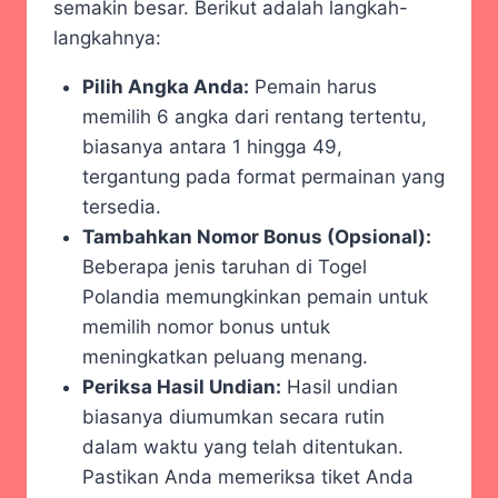
semakin besar. Berikut adalah langkah-
langkahnya:
Pilih Angka Anda:
Pemain harus
memilih 6 angka dari rentang tertentu,
biasanya antara 1 hingga 49,
tergantung pada format permainan yang
tersedia.
Tambahkan Nomor Bonus (Opsional):
Beberapa jenis taruhan di Togel
Polandia memungkinkan pemain untuk
memilih nomor bonus untuk
meningkatkan peluang menang.
Periksa Hasil Undian:
Hasil undian
biasanya diumumkan secara rutin
dalam waktu yang telah ditentukan.
Pastikan Anda memeriksa tiket Anda