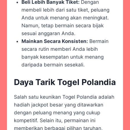
Beli Lebih Banyak Tiket:
Dengan
membeli lebih dari satu tiket, peluang
Anda untuk menang akan meningkat.
Namun, tetap bermain secara bijak
sesuai anggaran Anda.
Mainkan Secara Konsisten:
Bermain
secara rutin memberi Anda lebih
banyak kesempatan untuk menang
daripada bermain sesekali.
Daya Tarik Togel Polandia
Salah satu keunikan Togel Polandia adalah
hadiah jackpot besar yang ditawarkan
dengan peluang menang yang cukup
kompetitif. Selain itu, permainan ini
memberikan berbagai pilihan taruhan,