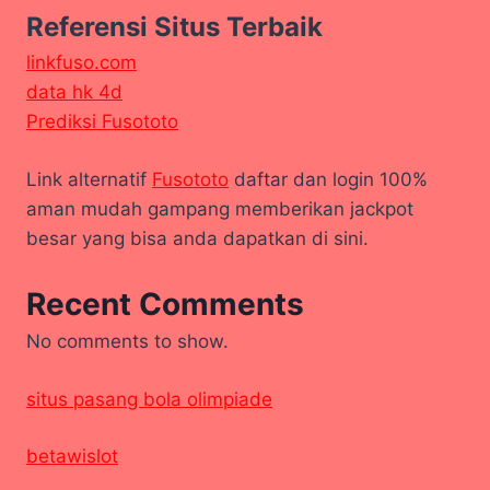
Referensi Situs Terbaik
linkfuso.com
data hk 4d
Prediksi Fusototo
Link alternatif
Fusototo
daftar dan login 100%
aman mudah gampang memberikan jackpot
besar yang bisa anda dapatkan di sini.
Recent Comments
No comments to show.
situs pasang bola olimpiade
betawislot