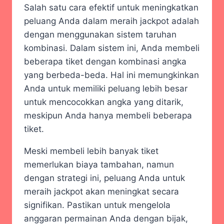
Salah satu cara efektif untuk meningkatkan
peluang Anda dalam meraih jackpot adalah
dengan menggunakan sistem taruhan
kombinasi. Dalam sistem ini, Anda membeli
beberapa tiket dengan kombinasi angka
yang berbeda-beda. Hal ini memungkinkan
Anda untuk memiliki peluang lebih besar
untuk mencocokkan angka yang ditarik,
meskipun Anda hanya membeli beberapa
tiket.
Meski membeli lebih banyak tiket
memerlukan biaya tambahan, namun
dengan strategi ini, peluang Anda untuk
meraih jackpot akan meningkat secara
signifikan. Pastikan untuk mengelola
anggaran permainan Anda dengan bijak,