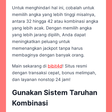
Untuk menghindari hal ini, cobalah untuk
memilih angka yang lebih tinggi misalnya,
antara 32 hingga 42 atau kombinasi angka
yang lebih acak. Dengan memilih angka
yang lebih jarang dipilih, Anda dapat
meningkatkan peluang untuk
memenangkan jackpot tanpa harus
membaginya dengan banyak orang.
Main sekarang di
bibit4d
! Situs resmi
dengan transaksi cepat, bonus melimpah,
dan layanan nonstop 24 jam!
Gunakan Sistem Taruhan
Kombinasi