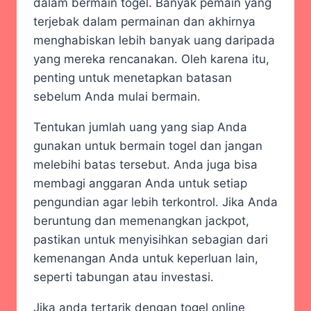
dalam bermain togel. Banyak pemain yang
terjebak dalam permainan dan akhirnya
menghabiskan lebih banyak uang daripada
yang mereka rencanakan. Oleh karena itu,
penting untuk menetapkan batasan
sebelum Anda mulai bermain.
Tentukan jumlah uang yang siap Anda
gunakan untuk bermain togel dan jangan
melebihi batas tersebut. Anda juga bisa
membagi anggaran Anda untuk setiap
pengundian agar lebih terkontrol. Jika Anda
beruntung dan memenangkan jackpot,
pastikan untuk menyisihkan sebagian dari
kemenangan Anda untuk keperluan lain,
seperti tabungan atau investasi.
Jika anda tertarik dengan togel online