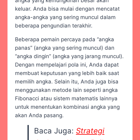
angka yang kemungkinan besar akan
keluar. Anda bisa mulai dengan mencatat
angka-angka yang sering muncul dalam
beberapa pengundian terakhir.
Beberapa pemain percaya pada “angka
panas” (angka yang sering muncul) dan
“angka dingin” (angka yang jarang muncul).
Dengan mempelajari pola ini, Anda dapat
membuat keputusan yang lebih baik saat
memilih angka. Selain itu, Anda juga bisa
menggunakan metode lain seperti angka
Fibonacci atau sistem matematis lainnya
untuk menentukan kombinasi angka yang
akan Anda pasang.
Baca Juga:
Strategi