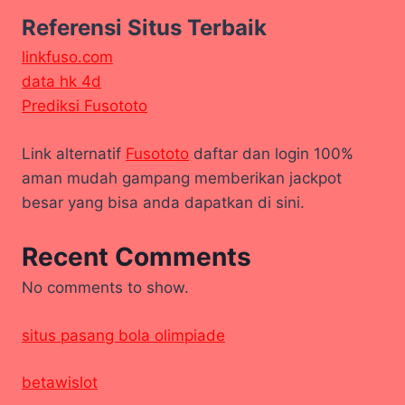
Referensi Situs Terbaik
linkfuso.com
data hk 4d
Prediksi Fusototo
Link alternatif
Fusototo
daftar dan login 100%
aman mudah gampang memberikan jackpot
besar yang bisa anda dapatkan di sini.
Recent Comments
No comments to show.
situs pasang bola olimpiade
betawislot