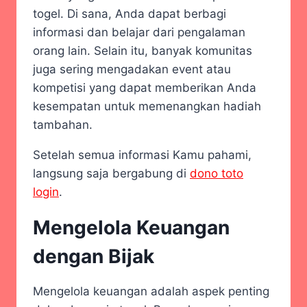
togel. Di sana, Anda dapat berbagi
informasi dan belajar dari pengalaman
orang lain. Selain itu, banyak komunitas
juga sering mengadakan event atau
kompetisi yang dapat memberikan Anda
kesempatan untuk memenangkan hadiah
tambahan.
Setelah semua informasi Kamu pahami,
langsung saja bergabung di
dono toto
login
.
Mengelola Keuangan
dengan Bijak
Mengelola keuangan adalah aspek penting