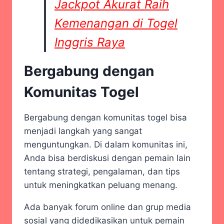
Jackpot Akurat Raih
Kemenangan di Togel
Inggris Raya
Bergabung dengan
Komunitas Togel
Bergabung dengan komunitas togel bisa
menjadi langkah yang sangat
menguntungkan. Di dalam komunitas ini,
Anda bisa berdiskusi dengan pemain lain
tentang strategi, pengalaman, dan tips
untuk meningkatkan peluang menang.
Ada banyak forum online dan grup media
sosial yang didedikasikan untuk pemain