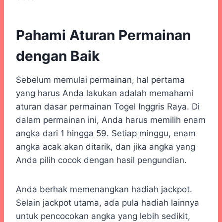
Pahami Aturan Permainan
dengan Baik
Sebelum memulai permainan, hal pertama
yang harus Anda lakukan adalah memahami
aturan dasar permainan Togel Inggris Raya. Di
dalam permainan ini, Anda harus memilih enam
angka dari 1 hingga 59. Setiap minggu, enam
angka acak akan ditarik, dan jika angka yang
Anda pilih cocok dengan hasil pengundian.
Anda berhak memenangkan hadiah jackpot.
Selain jackpot utama, ada pula hadiah lainnya
untuk pencocokan angka yang lebih sedikit,