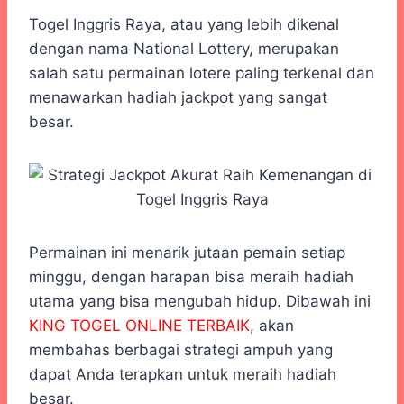
h
a
e
e
k
i
a
c
s
l
y
n
Togel Inggris Raya, atau yang lebih dikenal
t
e
s
e
p
e
dengan nama National Lottery, merupakan
s
b
e
g
e
salah satu permainan lotere paling terkenal dan
A
o
n
r
menawarkan hadiah jackpot yang sangat
p
o
g
a
besar.
p
k
e
m
r
Permainan ini menarik jutaan pemain setiap
minggu, dengan harapan bisa meraih hadiah
utama yang bisa mengubah hidup. Dibawah ini
KING TOGEL ONLINE TERBAIK
, akan
membahas berbagai strategi ampuh yang
dapat Anda terapkan untuk meraih hadiah
besar.