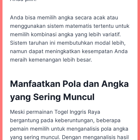
Anda bisa memilih angka secara acak atau
menggunakan sistem matematis tertentu untuk
memilih kombinasi angka yang lebih variatif.
Sistem taruhan ini membutuhkan modal lebih,
namun dapat meningkatkan kesempatan Anda
meraih kemenangan lebih besar.
Manfaatkan Pola dan Angka
yang Sering Muncul
Meski permainan Togel Inggris Raya
bergantung pada keberuntungan, beberapa
pemain memilih untuk menganalisis pola angka
yang sering muncul. Dengan menganalisis hasil