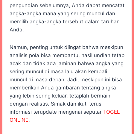
pengundian sebelumnya, Anda dapat mencatat
angka-angka mana yang sering muncul dan
memilih angka-angka tersebut dalam taruhan
Anda.
Namun, penting untuk diingat bahwa meskipun
analisis pola bisa membantu, hasil undian tetap
acak dan tidak ada jaminan bahwa angka yang
sering muncul di masa lalu akan kembali
muncul di masa depan. Jadi, meskipun ini bisa
memberikan Anda gambaran tentang angka
yang lebih sering keluar, tetaplah bermain
dengan realistis. Simak dan ikuti terus
informasi terupdate mengenai seputar
TOGEL
ONLINE
.