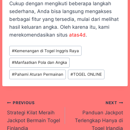
Cukup dengan mengikuti beberapa langkah
sederhana, Anda bisa langsung mengakses
berbagai fitur yang tersedia, mulai dari melihat
hasil keluaran angka. Oleh karena itu, kami
merekomendasikan situs
atas4d
.
Post
#
Kemenangan di Togel Inggris Raya
Tags:
#
Manfaatkan Pola dan Angka
#
Pahami Aturan Permainan
#
TOGEL ONLINE
Post
PREVIOUS
NEXT
Strategi Kilat Meraih
Panduan Jackpot
navigation
Jackpot Bermain Togel
Terlengkap Hanya di
Finlandia
Togel Irlandia