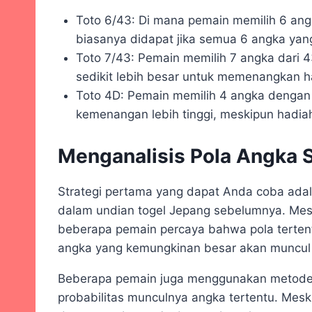
Toto 6/43: Di mana pemain memilih 6 ang
biasanya didapat jika semua 6 angka yang
Toto 7/43: Pemain memilih 7 angka dari 4
sedikit lebih besar untuk memenangkan h
Toto 4D: Pemain memilih 4 angka dengan 
kemenangan lebih tinggi, meskipun hadiah 
Menganalisis Pola Angka
Strategi pertama yang dapat Anda coba adal
dalam undian togel Jepang sebelumnya. Mes
beberapa pemain percaya bahwa pola terten
angka yang kemungkinan besar akan muncul 
Beberapa pemain juga menggunakan metode s
probabilitas munculnya angka tertentu. Meski