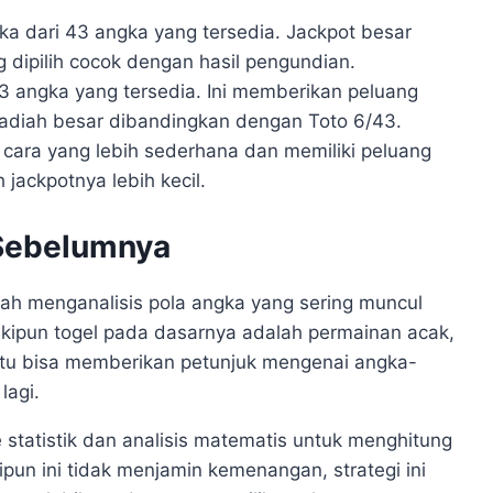
ka dari 43 angka yang tersedia. Jackpot besar
 dipilih cocok dengan hasil pengundian.
3 angka yang tersedia. Ini memberikan peluang
adiah besar dibandingkan dengan Toto 6/43.
cara yang lebih sederhana dan memiliki peluang
jackpotnya lebih kecil.
 Sebelumnya
ah menganalisis pola angka yang sering muncul
kipun togel pada dasarnya adalah permainan acak,
tu bisa memberikan petunjuk mengenai angka-
lagi.
tatistik dan analisis matematis untuk menghitung
pun ini tidak menjamin kemenangan, strategi ini