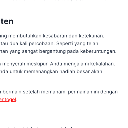
sten
pang membutuhkan kesabaran dan ketekunan.
au dua kali percobaan. Seperti yang telah
inan yang sangat bergantung pada keberuntungan.
an menyerah meskipun Anda mengalami kekalahan.
Anda untuk memenangkan hadiah besar akan
n bermain setelah memahami permainan ini dengan
entogel
.