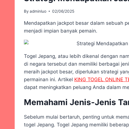
By
adminluo
02/06/2025
Mendapatkan jackpot besar dalam sebuah per
menjadi impian banyak pemain.
Togel Jepang, atau lebih dikenal dengan nam
di negara tersebut dan memiliki berbagai je
meraih jackpot besar, diperlukan strategi
permainan ini. Artikel
KING TOGEL ONLINE T
dapat meningkatkan peluang Anda dalam mera
Memahami Jenis-Jenis Tar
Sebelum mulai bertaruh, penting untuk mema
togel Jepang. Togel Jepang memiliki beberapa 