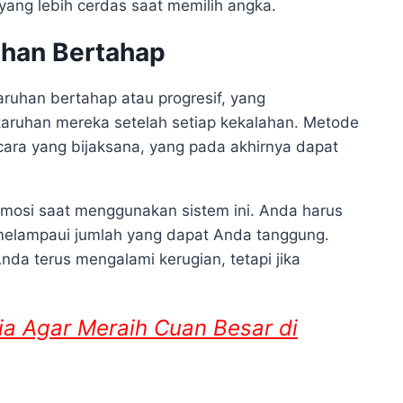
ng lebih cerdas saat memilih angka.
han Bertahap
uhan bertahap atau progresif, yang
ruhan mereka setelah setiap kekalahan. Metode
cara yang bijaksana, yang pada akhirnya dapat
emosi saat menggunakan sistem ini. Anda harus
k melampaui jumlah yang dapat Anda tanggung.
Anda terus mengalami kerugian, tetapi jika
ia Agar Meraih Cuan Besar di