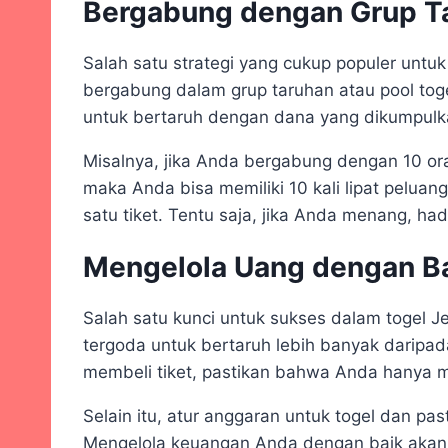
Bergabung dengan Grup Ta
Salah satu strategi yang cukup populer unt
bergabung dalam grup taruhan atau pool toge
untuk bertaruh dengan dana yang dikumpul
Misalnya, jika Anda bergabung dengan 10 or
maka Anda bisa memiliki 10 kali lipat pelua
satu tiket. Tentu saja, jika Anda menang, ha
Mengelola Uang dengan B
Salah satu kunci untuk sukses dalam togel 
tergoda untuk bertaruh lebih banyak daripad
membeli tiket, pastikan bahwa Anda hanya 
Selain itu, atur anggaran untuk togel dan pas
Mengelola keuangan Anda dengan baik akan