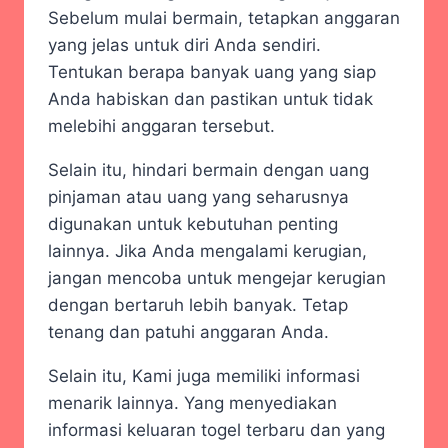
Sebelum mulai bermain, tetapkan anggaran
yang jelas untuk diri Anda sendiri.
Tentukan berapa banyak uang yang siap
Anda habiskan dan pastikan untuk tidak
melebihi anggaran tersebut.
Selain itu, hindari bermain dengan uang
pinjaman atau uang yang seharusnya
digunakan untuk kebutuhan penting
lainnya. Jika Anda mengalami kerugian,
jangan mencoba untuk mengejar kerugian
dengan bertaruh lebih banyak. Tetap
tenang dan patuhi anggaran Anda.
Selain itu, Kami juga memiliki informasi
menarik lainnya. Yang menyediakan
informasi keluaran togel terbaru dan yang