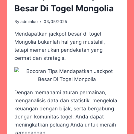
Besar Di Togel Mongolia
By
adminluo
03/05/2025
Mendapatkan jackpot besar di togel
Mongolia bukanlah hal yang mustahil,
tetapi memerlukan pendekatan yang
cermat dan strategis.
Dengan memahami aturan permainan,
menganalisis data dan statistik, mengelola
keuangan dengan bijak, serta bergabung
dengan komunitas togel, Anda dapat
meningkatkan peluang Anda untuk meraih
kemenangan.