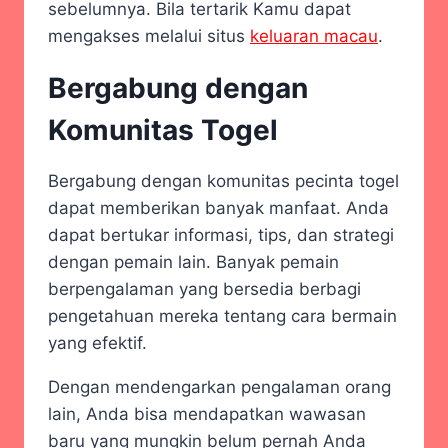
sebelumnya. Bila tertarik Kamu dapat
mengakses melalui situs
keluaran macau
.
Bergabung dengan
Komunitas Togel
Bergabung dengan komunitas pecinta togel
dapat memberikan banyak manfaat. Anda
dapat bertukar informasi, tips, dan strategi
dengan pemain lain. Banyak pemain
berpengalaman yang bersedia berbagi
pengetahuan mereka tentang cara bermain
yang efektif.
Dengan mendengarkan pengalaman orang
lain, Anda bisa mendapatkan wawasan
baru yang mungkin belum pernah Anda