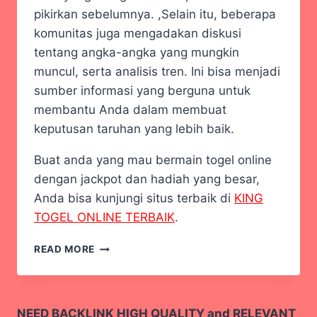
pikirkan sebelumnya. ,Selain itu, beberapa
komunitas juga mengadakan diskusi
tentang angka-angka yang mungkin
muncul, serta analisis tren. Ini bisa menjadi
sumber informasi yang berguna untuk
membantu Anda dalam membuat
keputusan taruhan yang lebih baik.
Buat anda yang mau bermain togel online
dengan jackpot dan hadiah yang besar,
Anda bisa kunjungi situs terbaik di
KING
TOGEL ONLINE TERBAIK
.
BOCORAN
READ MORE
TIPS
MENDAPATKAN
JACKPOT
BESAR
NEED BACKLINK HIGH QUALITY and RELEVANT