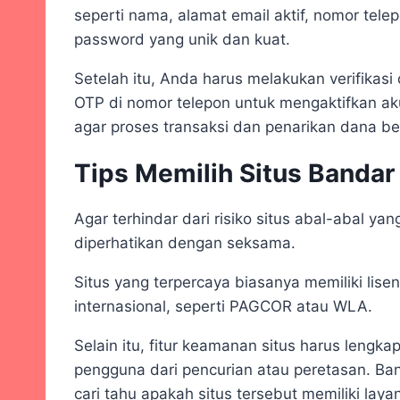
seperti nama, alamat email aktif, nomor tel
password yang unik dan kuat.
Setelah itu, Anda harus melakukan verifikasi 
OTP di nomor telepon untuk mengaktifkan ak
agar proses transaksi dan penarikan dana ber
Tips Memilih Situs Bandar
Agar terhindar dari risiko situs abal-abal y
diperhatikan dengan seksama.
Situs yang terpercaya biasanya memiliki lise
internasional, seperti PAGCOR atau WLA.
Selain itu, fitur keamanan situs harus lengk
pengguna dari pencurian atau peretasan. Ban
cari tahu apakah situs tersebut memiliki lay