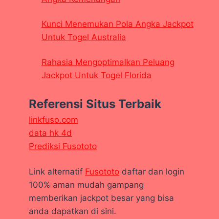
Kunci Menemukan Pola Angka Jackpot
Untuk Togel Australia
Rahasia Mengoptimalkan Peluang
Jackpot Untuk Togel Florida
Referensi Situs Terbaik
linkfuso.com
data hk 4d
Prediksi Fusototo
Link alternatif
Fusototo
daftar dan login
100% aman mudah gampang
memberikan jackpot besar yang bisa
anda dapatkan di sini.