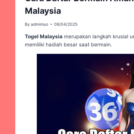
Malaysia
By
adminluo
06/04/2025
Togel Malaysia
merupakan langkah krusial u
memiliki hadiah besar saat bermain.