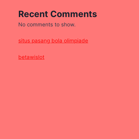
Recent Comments
No comments to show.
situs pasang bola olimpiade
betawislot