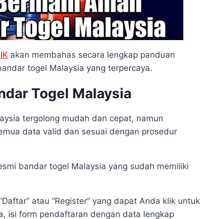
IK
akan membahas secara lengkap panduan
bandar togel Malaysia yang terpercaya.
andar Togel Malaysia
alaysia tergolong mudah dan cepat, namun
emua data valid dan sesuai dengan prosedur
smi bandar togel Malaysia yang sudah memiliki
Daftar” atau “Register” yang dapat Anda klik untuk
, isi form pendaftaran dengan data lengkap