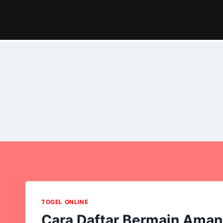
Skip
to
content
TOGEL ONLINE
Cara Daftar Bermain Aman 