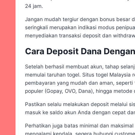
24 jam.
Jangan mudah tergiur dengan bonus besar dar
seringkali merupakan indikasi modus penipuan.
menyediakan transaksi deposit dan withdraw
Cara Deposit Dana Denga
Setelah berhasil membuat akun, tahap selan
memulai taruhan togel. Situs togel Malays
pembayaran yang mudah dan aman, seperti tra
populer (Gopay, OVO, Dana), hingga metode d
Pastikan selalu melakukan deposit melalui s
masuk ke saldo akun Anda dengan cepat da
Perhatikan juga batas minimal dan maksimal d
mengalami kendala, segera hubungi custome