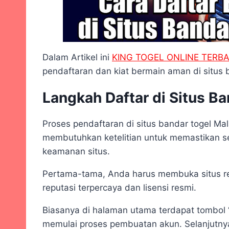
Dalam Artikel ini
KING TOGEL ONLINE TERBA
pendaftaran dan kiat bermain aman di situs 
Langkah Daftar di Situs B
Proses pendaftaran di situs bandar togel M
membutuhkan ketelitian untuk memastikan s
keamanan situs.
Pertama-tama, Anda harus membuka situs re
reputasi terpercaya dan lisensi resmi.
Biasanya di halaman utama terdapat tombol “
memulai proses pembuatan akun. Selanjutnya