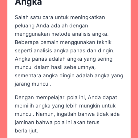
Angka
Salah satu cara untuk meningkatkan
peluang Anda adalah dengan
menggunakan metode analisis angka.
Beberapa pemain menggunakan teknik
seperti analisis angka panas dan dingin.
Angka panas adalah angka yang sering
muncul dalam hasil sebelumnya,
sementara angka dingin adalah angka yang
jarang muncul.
Dengan mempelajari pola ini, Anda dapat
memilih angka yang lebih mungkin untuk
muncul. Namun, ingatlah bahwa tidak ada
jaminan bahwa pola ini akan terus
berlanjut.