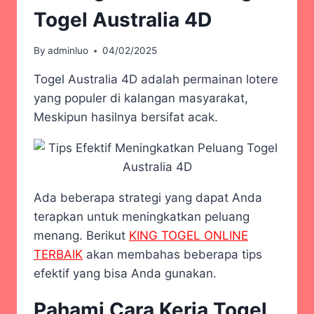
Togel Australia 4D
By
adminluo
04/02/2025
Togel Australia 4D adalah permainan lotere
yang populer di kalangan masyarakat,
Meskipun hasilnya bersifat acak.
Ada beberapa strategi yang dapat Anda
terapkan untuk meningkatkan peluang
menang. Berikut
KING TOGEL ONLINE
TERBAIK
akan membahas
beberapa tips
efektif yang bisa Anda gunakan.
Pahami Cara Kerja Togel