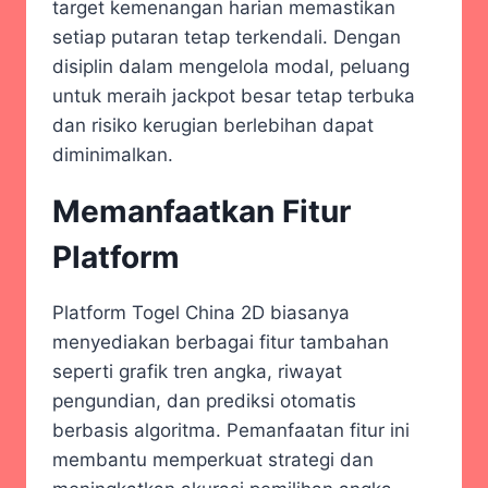
target kemenangan harian memastikan
setiap putaran tetap terkendali. Dengan
disiplin dalam mengelola modal, peluang
untuk meraih jackpot besar tetap terbuka
dan risiko kerugian berlebihan dapat
diminimalkan.
Memanfaatkan Fitur
Platform
Platform Togel China 2D biasanya
menyediakan berbagai fitur tambahan
seperti grafik tren angka, riwayat
pengundian, dan prediksi otomatis
berbasis algoritma. Pemanfaatan fitur ini
membantu memperkuat strategi dan