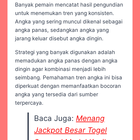
Banyak pemain mencatat hasil pengundian
untuk menemukan tren yang konsisten.
Angka yang sering muncul dikenal sebagai
angka panas, sedangkan angka yang
jarang keluar disebut angka dingin.
Strategi yang banyak digunakan adalah
memadukan angka panas dengan angka
dingin agar kombinasi menjadi lebih
seimbang. Pemahaman tren angka ini bisa
diperkuat dengan memanfaatkan bocoran
angka yang tersedia dari sumber
terpercaya.
Baca Juga:
Menang
Jackpot Besar Togel