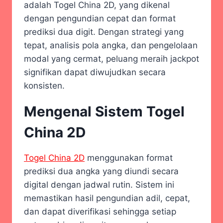
adalah Togel China 2D, yang dikenal
dengan pengundian cepat dan format
prediksi dua digit. Dengan strategi yang
tepat, analisis pola angka, dan pengelolaan
modal yang cermat, peluang meraih jackpot
signifikan dapat diwujudkan secara
konsisten.
Mengenal Sistem Togel
China 2D
Togel China 2D
menggunakan format
prediksi dua angka yang diundi secara
digital dengan jadwal rutin. Sistem ini
memastikan hasil pengundian adil, cepat,
dan dapat diverifikasi sehingga setiap