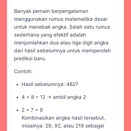
Banyak pemain berpengalaman
menggunakan rumus matematika dasar
untuk menebak angka. Salah satu rumus
sederhana yang efektif adalah
menjumlahkan dua atau tiga digit angka
dari hasil sebelumnya untuk memperoleh
prediksi baru.
Contoh:
Hasil sebelumnya: 4827
4 + 8 = 12 → ambil angka 2
2 + 7 = 9
Kombinasikan angka hasil tersebut,
misalnya: 29, 92, atau 219 sebagai