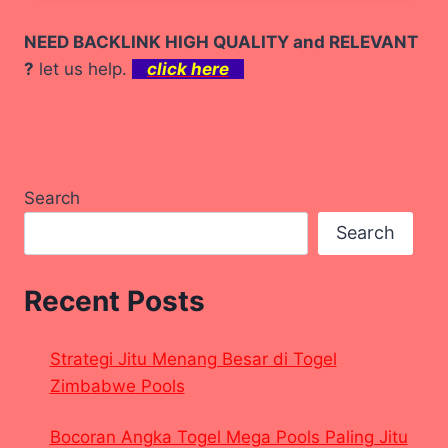
JACKPOT
TOGEL
NEED BACKLINK HIGH QUALITY and RELEVANT
EL
?
let us help.
click here
SALVADOR
Search
Search
Recent Posts
Strategi Jitu Menang Besar di Togel
Zimbabwe Pools
Bocoran Angka Togel Mega Pools Paling Jitu