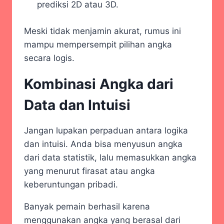
prediksi 2D atau 3D.
Meski tidak menjamin akurat, rumus ini
mampu mempersempit pilihan angka
secara logis.
Kombinasi Angka dari
Data dan Intuisi
Jangan lupakan perpaduan antara logika
dan intuisi. Anda bisa menyusun angka
dari data statistik, lalu memasukkan angka
yang menurut firasat atau angka
keberuntungan pribadi.
Banyak pemain berhasil karena
menggunakan angka yang berasal dari