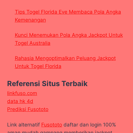
Tips Togel Florida Eve Membaca Pola Angka
Kemenangan
Kunci Menemukan Pola Angka Jackpot Untuk
Togel Australia
Rahasia Mengoptimalkan Peluang Jackpot
Untuk Togel Florida
Referensi Situs Terbaik
linkfuso.com
data hk 4d
Prediksi Fusototo
Link alternatif
Fusototo
daftar dan login 100%
aman mudah gampang memberikan jackpot