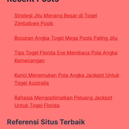
Strategi Jitu Menang Besar di Togel
Zimbabwe Pools
Bocoran Angka Togel Mega Pools Paling Jitu
Tips Togel Florida Eve Membaca Pola Angka
Kemenangan
Kunci Menemukan Pola Angka Jackpot Untuk
Togel Australia
Rahasia Mengoptimalkan Peluang Jackpot
Untuk Togel Florida
Referensi Situs Terbaik