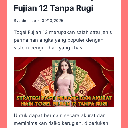
Fujian 12 Tanpa Rugi
By
adminluo
09/13/2025
Togel Fujian 12 merupakan salah satu jenis
permainan angka yang populer dengan
sistem pengundian yang khas.
Untuk dapat bermain secara akurat dan
meminimalkan risiko kerugian, diperlukan