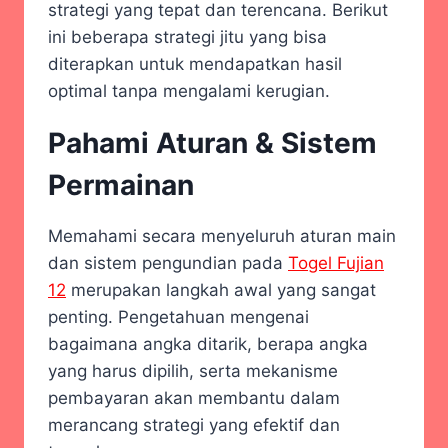
strategi yang tepat dan terencana. Berikut
ini beberapa strategi jitu yang bisa
diterapkan untuk mendapatkan hasil
optimal tanpa mengalami kerugian.
Pahami Aturan & Sistem
Permainan
Memahami secara menyeluruh aturan main
dan sistem pengundian pada
Togel Fujian
12
merupakan langkah awal yang sangat
penting. Pengetahuan mengenai
bagaimana angka ditarik, berapa angka
yang harus dipilih, serta mekanisme
pembayaran akan membantu dalam
merancang strategi yang efektif dan