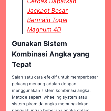
Cerdas Dapatkan
Jackpot Besar
Bermain Togel
Magnum 4D
Gunakan Sistem
Kombinasi Angka yang
Tepat
Salah satu cara efektif untuk memperbesar
peluang menang adalah dengan
menggunakan sistem kombinasi angka.
Metode seperti wheeling system atau
sistem piramida angka memungkinkan
penggabungan beberapa angka dalam