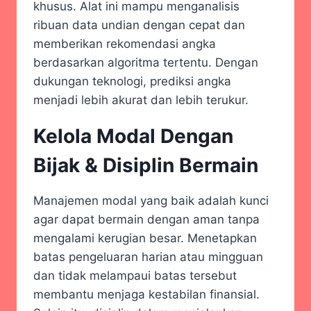
khusus. Alat ini mampu menganalisis
ribuan data undian dengan cepat dan
memberikan rekomendasi angka
berdasarkan algoritma tertentu. Dengan
dukungan teknologi, prediksi angka
menjadi lebih akurat dan lebih terukur.
Kelola Modal Dengan
Bijak & Disiplin Bermain
Manajemen modal yang baik adalah kunci
agar dapat bermain dengan aman tanpa
mengalami kerugian besar. Menetapkan
batas pengeluaran harian atau mingguan
dan tidak melampaui batas tersebut
membantu menjaga kestabilan finansial.