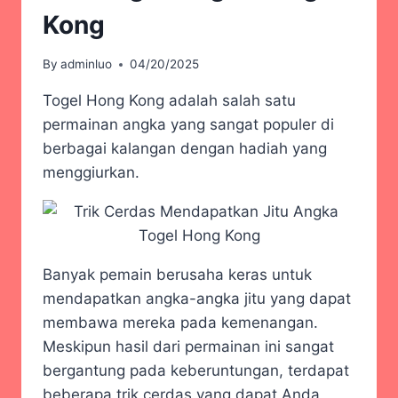
Kong
By
adminluo
04/20/2025
Togel Hong Kong adalah salah satu
permainan angka yang sangat populer di
berbagai kalangan dengan hadiah yang
menggiurkan.
Banyak pemain berusaha keras untuk
mendapatkan angka-angka jitu yang dapat
membawa mereka pada kemenangan.
Meskipun hasil dari permainan ini sangat
bergantung pada keberuntungan, terdapat
beberapa trik cerdas yang dapat Anda