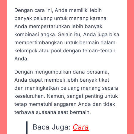
Dengan cara ini, Anda memiliki lebih
banyak peluang untuk menang karena
Anda mempertaruhkan lebih banyak
kombinasi angka. Selain itu, Anda juga bisa
mempertimbangkan untuk bermain dalam
kelompok atau pool dengan teman-teman
Anda.
Dengan mengumpulkan dana bersama,
Anda dapat membeli lebih banyak tiket
dan meningkatkan peluang menang secara
keseluruhan. Namun, sangat penting untuk
tetap mematuhi anggaran Anda dan tidak
terbawa suasana saat bermain.
Baca Juga:
Cara