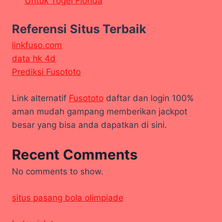
Untuk Togel Florida
Referensi Situs Terbaik
linkfuso.com
data hk 4d
Prediksi Fusototo
Link alternatif
Fusototo
daftar dan login 100%
aman mudah gampang memberikan jackpot
besar yang bisa anda dapatkan di sini.
Recent Comments
No comments to show.
situs pasang bola olimpiade