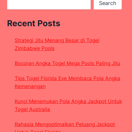
Search
Recent Posts
Strategi Jitu Menang Besar di Togel
Zimbabwe Pools
Bocoran Angka Togel Mega Pools Paling Jitu
Tips Togel Florida Eve Membaca Pola Angka
Kemenangan
Kunci Menemukan Pola Angka Jackpot Untuk
Togel Australia
Rahasia Mengoptimalkan Peluang Jackpot