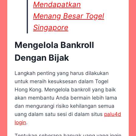
Mendapatkan
Menang Besar Togel
Singapore
Mengelola Bankroll
Dengan Bijak
Langkah penting yang harus dilakukan
untuk meraih kesuksesan dalam Togel
Hong Kong. Mengelola bankroll yang baik
akan membantu Anda bermain lebih lama
dan mengurangi risiko kehilangan semua
uang dalam satu sesi di dalam situs
palu4d
login
.
Tentukan seberapa banyak uang yang ingin