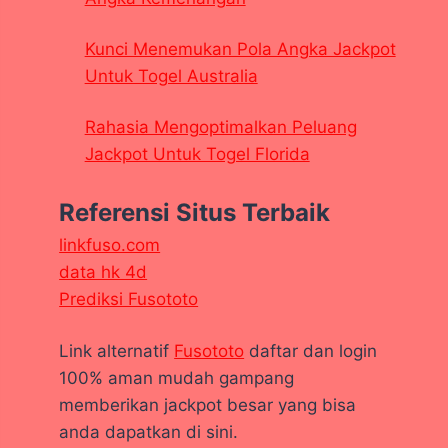
Kunci Menemukan Pola Angka Jackpot
Untuk Togel Australia
Rahasia Mengoptimalkan Peluang
Jackpot Untuk Togel Florida
Referensi Situs Terbaik
linkfuso.com
data hk 4d
Prediksi Fusototo
Link alternatif
Fusototo
daftar dan login
100% aman mudah gampang
memberikan jackpot besar yang bisa
anda dapatkan di sini.