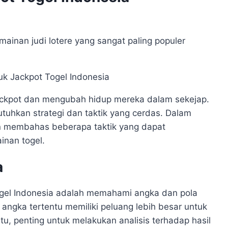
ainan judi lotere yang sangat paling populer
ackpot dan mengubah hidup mereka dalam sekejap.
tuhkan strategi dan taktik yang cerdas. Dalam
 membahas beberapa taktik yang dapat
nan togel.
a
ogel Indonesia adalah memahami angka dan pola
ngka tertentu memiliki peluang lebih besar untuk
tu, penting untuk melakukan analisis terhadap hasil