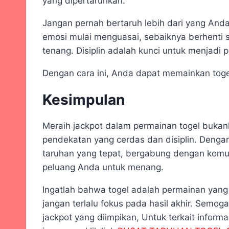
yang dipertaruhkan.
Jangan pernah bertaruh lebih dari yang And
emosi mulai menguasai, sebaiknya berhenti
tenang. Disiplin adalah kunci untuk menjadi 
Dengan cara ini, Anda dapat memainkan tog
Kesimpulan
Meraih jackpot dalam permainan togel bukan
pendekatan yang cerdas dan disiplin. Deng
taruhan yang tepat, bergabung dengan komun
peluang Anda untuk menang.
Ingatlah bahwa togel adalah permainan yang 
jangan terlalu fokus pada hasil akhir. Semo
jackpot yang diimpikan, Untuk terkait inform