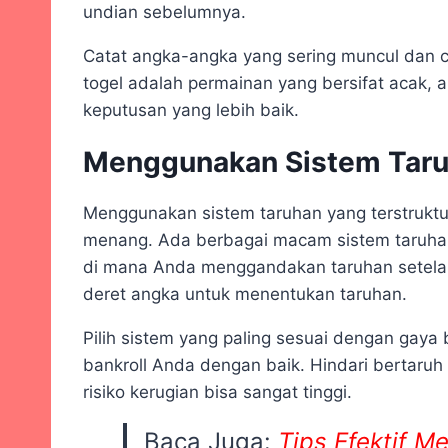
undian sebelumnya.
Catat angka-angka yang sering muncul dan c
togel adalah permainan yang bersifat acak,
keputusan yang lebih baik.
Menggunakan Sistem Tar
Menggunakan sistem taruhan yang terstrukt
menang. Ada berbagai macam sistem taruhan 
di mana Anda menggandakan taruhan setelah
deret angka untuk menentukan taruhan.
Pilih sistem yang paling sesuai dengan gaya
bankroll Anda dengan baik. Hindari bertaru
risiko kerugian bisa sangat tinggi.
Baca Juga:
Tips Efektif M