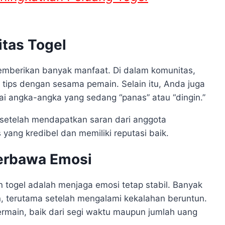
tas Togel
mberikan banyak manfaat. Di dalam komunitas,
 tips dengan sesama pemain. Selain itu, Anda juga
i angka-angka yang sedang “panas” atau “dingin.”
 setelah mendapatkan saran dari anggota
yang kredibel dan memiliki reputasi baik.
Terbawa Emosi
 togel adalah menjaga emosi tetap stabil. Banyak
n, terutama setelah mengalami kekalahan beruntun.
rmain, baik dari segi waktu maupun jumlah uang