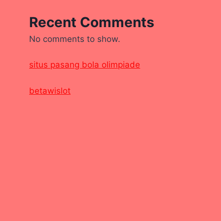
Recent Comments
No comments to show.
situs pasang bola olimpiade
betawislot