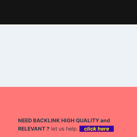
NEED BACKLINK HIGH QUALITY and
RELEVANT ?
let us help.
click here