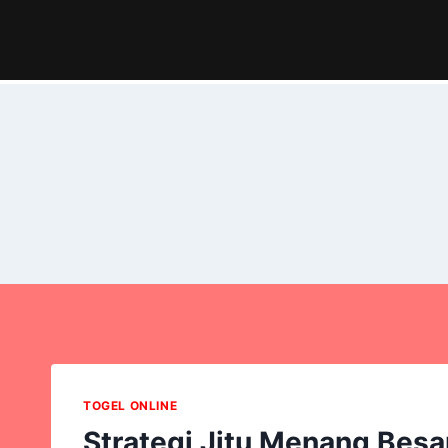
Skip
to
content
TOGEL ONLINE
Strategi Jitu Menang Besa