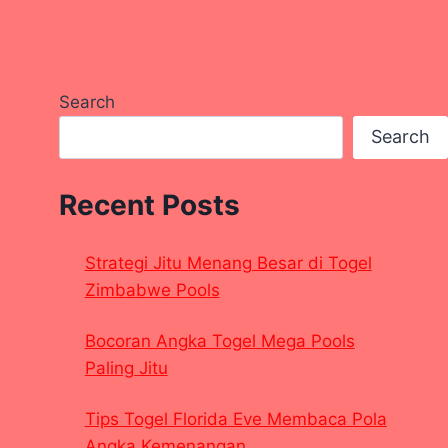
Search
Search
Recent Posts
Strategi Jitu Menang Besar di Togel
Zimbabwe Pools
Bocoran Angka Togel Mega Pools
Paling Jitu
Tips Togel Florida Eve Membaca Pola
Angka Kemenangan