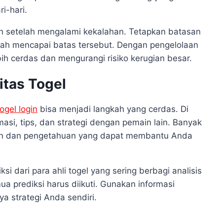
i-hari.
ain setelah mengalami kekalahan. Tetapkan batasan
udah mencapai batas tersebut. Dengan pengelolaan
h cerdas dan mengurangi risiko kerugian besar.
tas Togel
ogel login
bisa menjadi langkah yang cerdas. Di
asi, tips, dan strategi dengan pemain lain. Banyak
an dan pengetahuan yang dapat membantu Anda
si dari para ahli togel yang sering berbagi analisis
ua prediksi harus diikuti. Gunakan informasi
 strategi Anda sendiri.