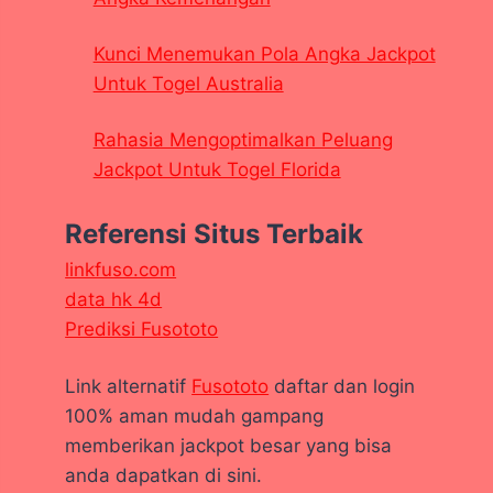
Kunci Menemukan Pola Angka Jackpot
Untuk Togel Australia
Rahasia Mengoptimalkan Peluang
Jackpot Untuk Togel Florida
Referensi Situs Terbaik
linkfuso.com
data hk 4d
Prediksi Fusototo
Link alternatif
Fusototo
daftar dan login
100% aman mudah gampang
memberikan jackpot besar yang bisa
anda dapatkan di sini.