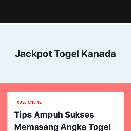
Skip
to
content
Jackpot Togel Kanada
TOGEL ONLINE
Tips Ampuh Sukses
Memasang Angka Togel