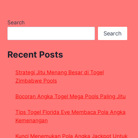
Search
Search
Recent Posts
Strategi Jitu Menang Besar di Togel
Zimbabwe Pools
Bocoran Angka Togel Mega Pools Paling Jitu
Tips Togel Florida Eve Membaca Pola Angka
Kemenangan
Kunci Menemukan Pola Angka Jackpot Untuk