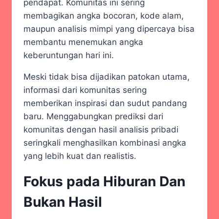
pendapat. Komunitas ini sering
membagikan angka bocoran, kode alam,
maupun analisis mimpi yang dipercaya bisa
membantu menemukan angka
keberuntungan hari ini.
Meski tidak bisa dijadikan patokan utama,
informasi dari komunitas sering
memberikan inspirasi dan sudut pandang
baru. Menggabungkan prediksi dari
komunitas dengan hasil analisis pribadi
seringkali menghasilkan kombinasi angka
yang lebih kuat dan realistis.
Fokus pada Hiburan Dan
Bukan Hasil