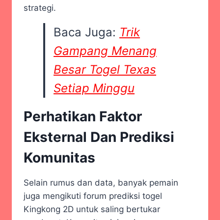
strategi.
Baca Juga:
Trik
Gampang Menang
Besar Togel Texas
Setiap Minggu
Perhatikan Faktor
Eksternal Dan Prediksi
Komunitas
Selain rumus dan data, banyak pemain
juga mengikuti forum prediksi togel
Kingkong 2D untuk saling bertukar