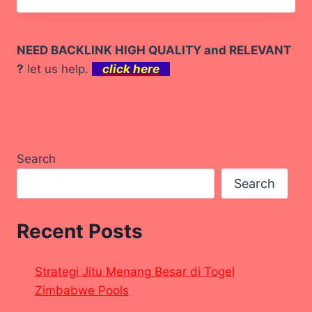
MENEBAK
ANGKA
KELUARAN
NEED BACKLINK HIGH QUALITY and RELEVANT
HARI
?
let us help.
click here
INI
TOGEL
KINGKONG
2D
Search
Search
Recent Posts
Strategi Jitu Menang Besar di Togel
Zimbabwe Pools