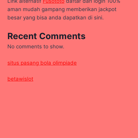
Link alternatif
Fusototo
daftar dan login 100%
aman mudah gampang memberikan jackpot
besar yang bisa anda dapatkan di sini.
Recent Comments
No comments to show.
situs pasang bola olimpiade
betawislot
© 2026
KING TOGEL ONLINE TERBAIK