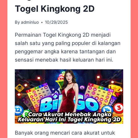
Togel Kingkong 2D
By
adminluo
10/29/2025
Permainan Togel Kingkong 2D menjadi
salah satu yang paling populer di kalangan
penggemar angka karena tantangan dan
sensasi menebak hasil keluaran hari ini.
Banyak orang mencari cara akurat untuk