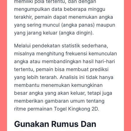
memiliki pola tertentu, dan dengan
mengumpulkan data beberapa minggu
terakhir, pemain dapat menemukan angka
yang sering muncul (angka panas) maupun
yang jarang keluar (angka dingin).
Melalui pendekatan statistik sederhana,
misalnya menghitung frekuensi kemunculan
angka atau membandingkan hasil hari-hari
tertentu, pemain bisa membuat prediksi
yang lebih terarah. Analisis ini tidak hanya
membantu menemukan kemungkinan
besar angka yang akan keluar, tetapi juga
memberikan gambaran umum tentang
ritme permainan Togel Kingkong 2D.
Gunakan Rumus Dan