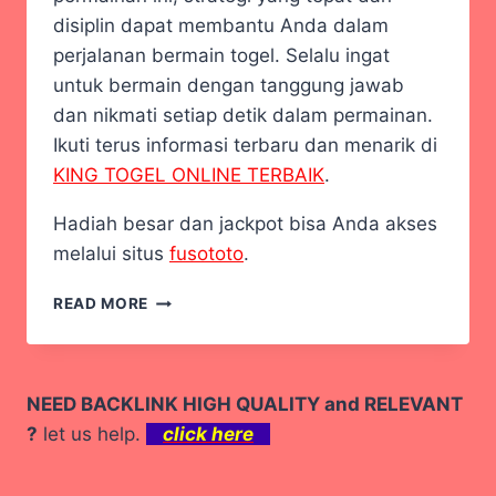
disiplin dapat membantu Anda dalam
perjalanan bermain togel. Selalu ingat
untuk bermain dengan tanggung jawab
dan nikmati setiap detik dalam permainan.
Ikuti terus informasi terbaru dan menarik di
KING TOGEL ONLINE TERBAIK
.
Hadiah besar dan jackpot bisa Anda akses
melalui situs
fusototo
.
TRIK
READ MORE
AMPUH
DALAM
MEMASANG
ANGKA
NEED BACKLINK HIGH QUALITY and RELEVANT
TOGEL
?
let us help.
click here
KOREA