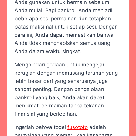
Anda gunakan untuk bermain sebelum
Anda mulai. Bagi bankroll Anda menjadi
beberapa sesi permainan dan tetapkan
batas maksimal untuk setiap sesi. Dengan
cara ini, Anda dapat memastikan bahwa
Anda tidak menghabiskan semua uang
Anda dalam waktu singkat.
Menghindari godaan untuk mengejar
kerugian dengan memasang taruhan yang
lebih besar dari yang seharusnya juga
sangat penting. Dengan pengelolaan
bankroll yang baik, Anda akan dapat
menikmati permainan tanpa tekanan
finansial yang berlebihan.
Ingatlah bahwa togel
fusototo
adalah
permainan yang memerlukan kesabaran