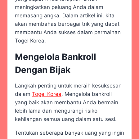
meningkatkan peluang Anda dalam
memasang angka. Dalam artikel ini, kita
akan membahas berbagai trik yang dapat
membantu Anda sukses dalam permainan
Togel Korea.
Mengelola Bankroll
Dengan Bijak
Langkah penting untuk meraih kesuksesan
dalam
Togel Korea
. Mengelola bankroll
yang baik akan membantu Anda bermain
lebih lama dan mengurangi risiko
kehilangan semua uang dalam satu sesi.
Tentukan seberapa banyak uang yang ingin