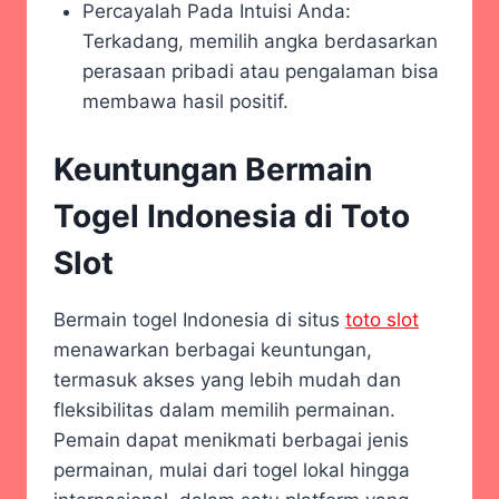
Percayalah Pada Intuisi Anda:
Terkadang, memilih angka berdasarkan
perasaan pribadi atau pengalaman bisa
membawa hasil positif.
Keuntungan Bermain
Togel Indonesia di Toto
Slot
Bermain togel Indonesia di situs
toto slot
menawarkan berbagai keuntungan,
termasuk akses yang lebih mudah dan
fleksibilitas dalam memilih permainan.
Pemain dapat menikmati berbagai jenis
permainan, mulai dari togel lokal hingga