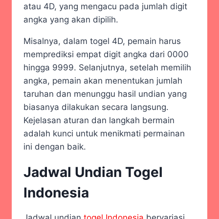
atau 4D, yang mengacu pada jumlah digit
angka yang akan dipilih.
Misalnya, dalam togel 4D, pemain harus
memprediksi empat digit angka dari 0000
hingga 9999. Selanjutnya, setelah memilih
angka, pemain akan menentukan jumlah
taruhan dan menunggu hasil undian yang
biasanya dilakukan secara langsung.
Kejelasan aturan dan langkah bermain
adalah kunci untuk menikmati permainan
ini dengan baik.
Jadwal Undian Togel
Indonesia
Jadwal undian
togel Indonesia
bervariasi