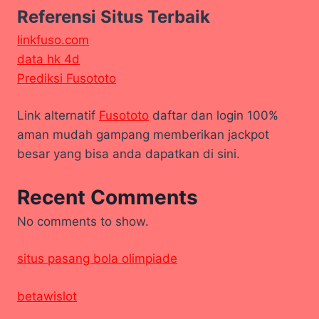
Referensi Situs Terbaik
linkfuso.com
data hk 4d
Prediksi Fusototo
Link alternatif
Fusototo
daftar dan login 100%
aman mudah gampang memberikan jackpot
besar yang bisa anda dapatkan di sini.
Recent Comments
No comments to show.
situs pasang bola olimpiade
betawislot