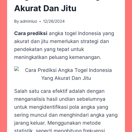
Akurat Dan Jitu
By
adminluo
12/26/2024
Cara prediksi
angka togel Indonesia yang
akurat dan jitu memerlukan strategi dan
pendekatan yang tepat untuk
meningkatkan peluang kemenangan.
Salah satu cara efektif adalah dengan
menganalisis hasil undian sebelumnya
untuk mengidentifikasi pola angka yang
sering muncul dan menghindari angka yang
jarang keluar. Menggunakan metode
statistik, seperti menghitung frekuensi