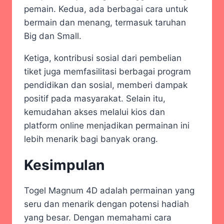
pemain. Kedua, ada berbagai cara untuk
bermain dan menang, termasuk taruhan
Big dan Small.
Ketiga, kontribusi sosial dari pembelian
tiket juga memfasilitasi berbagai program
pendidikan dan sosial, memberi dampak
positif pada masyarakat. Selain itu,
kemudahan akses melalui kios dan
platform online menjadikan permainan ini
lebih menarik bagi banyak orang.
Kesimpulan
Togel Magnum 4D adalah permainan yang
seru dan menarik dengan potensi hadiah
yang besar. ​Dengan memahami cara