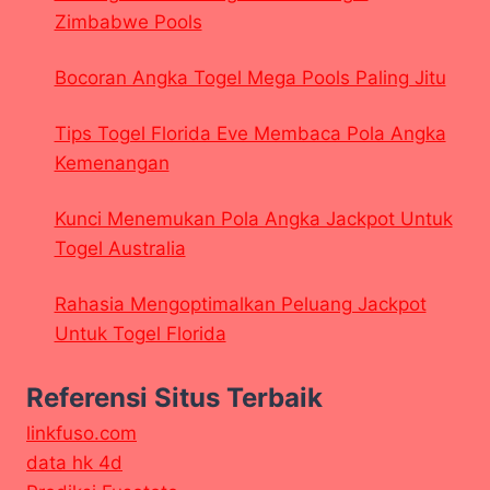
Zimbabwe Pools
Bocoran Angka Togel Mega Pools Paling Jitu
Tips Togel Florida Eve Membaca Pola Angka
Kemenangan
Kunci Menemukan Pola Angka Jackpot Untuk
Togel Australia
Rahasia Mengoptimalkan Peluang Jackpot
Untuk Togel Florida
Referensi Situs Terbaik
linkfuso.com
data hk 4d