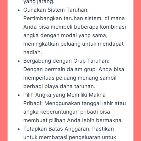
yang jarang.
Gunakan Sistem Taruhan:
Pertimbangkan taruhan sistem, di mana
Anda bisa membeli beberapa kombinasi
angka dengan modal yang sama,
meningkatkan peluang untuk mendapat
hadiah.
Bergabung dengan Grup Taruhan:
Dengan bermain dalam grup, Anda bisa
memperluas peluang menang sambil
berbagi biaya dana taruhan.
Pilih Angka yang Memiliki Makna
Pribadi: Menggunakan tanggal lahir atau
angka keberuntungan pribadi bisa
membuat pilihan Anda lebih bermakna.
Tetapkan Batas Anggaran: Pastikan
untuk membatasi pengeluaran untuk