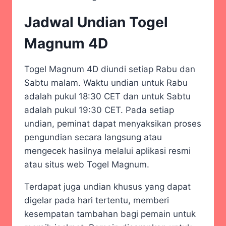
Jadwal Undian Togel
Magnum 4D
Togel Magnum 4D diundi setiap Rabu dan
Sabtu malam. Waktu undian untuk Rabu
adalah pukul 18:30 CET dan untuk Sabtu
adalah pukul 19:30 CET. Pada setiap
undian, peminat dapat menyaksikan proses
pengundian secara langsung atau
mengecek hasilnya melalui aplikasi resmi
atau situs web Togel Magnum.
Terdapat juga undian khusus yang dapat
digelar pada hari tertentu, memberi
kesempatan tambahan bagi pemain untuk