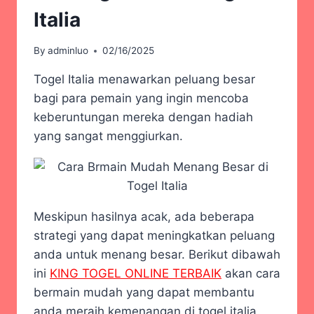
Italia
By
adminluo
02/16/2025
Togel Italia menawarkan peluang besar
bagi para pemain yang ingin mencoba
keberuntungan mereka dengan hadiah
yang sangat menggiurkan.
Meskipun hasilnya acak, ada beberapa
strategi yang dapat meningkatkan peluang
anda untuk menang besar. Berikut dibawah
ini
KING TOGEL ONLINE TERBAIK
akan cara
bermain mudah yang dapat membantu
anda meraih kemenangan di togel italia.