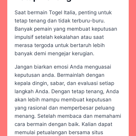
Saat bermain Togel Italia, penting untuk
tetap tenang dan tidak terburu-buru.
Banyak pemain yang membuat keputusan
impulsif setelah kekalahan atau saat
merasa tergoda untuk bertaruh lebih
banyak demi mengejar kerugian.
Jangan biarkan emosi Anda menguasai
keputusan anda. Bermainlah dengan
kepala dingin, sabar, dan evaluasi setiap
langkah Anda. Dengan tetap tenang, Anda
akan lebih mampu membuat keputusan
yang rasional dan memperbesar peluang
menang. Setelah membaca dan memahami
cara bermain dengan baik. Kalian dapat
memulai petualangan bersama situs