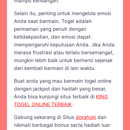
mampu kehilangan.
Selain itu, penting untuk mengelola emosi
Anda saat bermain. Togel adalah
permainan yang penuh dengan
ketidakpastian, dan emosi dapat
mempengaruhi keputusan Anda. Jika Anda
merasa frustrasi atau terlalu bersemangat,
mungkin lebih baik untuk berhenti sejenak
dan kembali bermain di lain waktu.
Buat anda yang mau bermain togel online
dengan jackpot dan hadiah yang besar,
Anda bisa kunjungi situs terbaik di
KING
TOGEL ONLINE TERBAIK
.
Gabung sekarang di Situs
dorahoki
dan
nikmati berbagai bonus serta hadiah luar