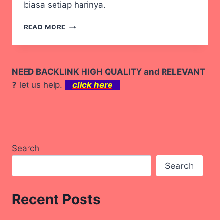
biasa setiap harinya.
BOCORAN
READ MORE
TIPS
MENDAPATKAN
JACKPOT
BESAR
NEED BACKLINK HIGH QUALITY and RELEVANT
DI
?
let us help.
click here
TOGEL
TASMANIA
Search
Search
Recent Posts