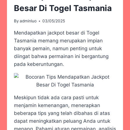
Besar Di Togel Tasmania
By
adminluo
03/05/2025
Mendapatkan jackpot besar di Togel
Tasmania memang merupakan impian
banyak pemain, namun penting untuk
diingat bahwa permainan ini bergantung
pada keberuntungan.
Meskipun tidak ada cara pasti untuk
menjamin kemenangan, menerapkan
beberapa tips yang telah dibahas di atas
dapat meningkatkan peluang Anda untuk
menang. Pahami aturan permainan, analisis