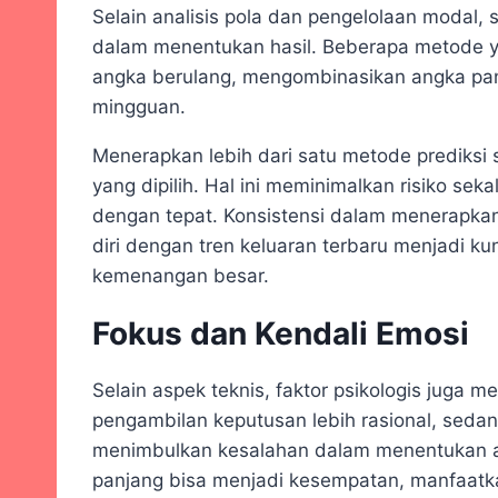
Selain analisis pola dan pengelolaan modal,
dalam menentukan hasil. Beberapa metode y
angka berulang, mengombinasikan angka pana
mingguan.
Menerapkan lebih dari satu metode prediksi
yang dipilih. Hal ini meminimalkan risiko s
dengan tepat. Konsistensi dalam menerapka
diri dengan tren keluaran terbaru menjadi k
kemenangan besar.
Fokus dan Kendali Emosi
Selain aspek teknis, faktor psikologis juga 
pengambilan keputusan lebih rasional, sedan
menimbulkan kesalahan dalam menentukan a
panjang bisa menjadi kesempatan, manfaat