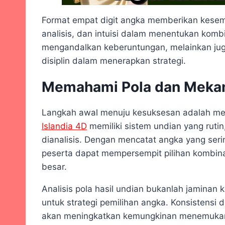
Format empat digit angka memberikan kesemp
analisis, dan intuisi dalam menentukan kombi
mengandalkan keberuntungan, melainkan ju
disiplin dalam menerapkan strategi.
Memahami Pola dan Meka
Langkah awal menuju kesuksesan adalah m
Islandia 4D
memiliki sistem undian yang rutin
dianalisis. Dengan mencatat angka yang serin
peserta dapat mempersempit pilihan kombin
besar.
Analisis pola hasil undian bukanlah jaminan
untuk strategi pemilihan angka. Konsistensi
akan meningkatkan kemungkinan menemukan 