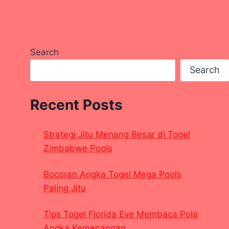
Search
Search
Recent Posts
Strategi Jitu Menang Besar di Togel
Zimbabwe Pools
Bocoran Angka Togel Mega Pools
Paling Jitu
Tips Togel Florida Eve Membaca Pola
Angka Kemenangan