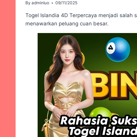
By
adminluo
09/11/2025
Togel Islandia 4D Terpercaya menjadi salah 
menawarkan peluang cuan besar.