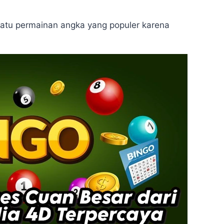
satu permainan angka yang populer karena