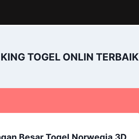
KING TOGEL ONLIN TERBAIK
ngan Besar Togel Norwegia 3D