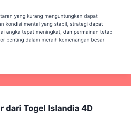
utaran yang kurang menguntungkan dapat
 kondisi mental yang stabil, strategi dapat
nai angka tepat meningkat, dan permainan tetap
ktor penting dalam meraih kemenangan besar
 dari Togel Islandia 4D