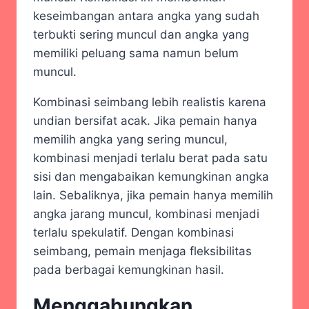
keseimbangan antara angka yang sudah
terbukti sering muncul dan angka yang
memiliki peluang sama namun belum
muncul.
Kombinasi seimbang lebih realistis karena
undian bersifat acak. Jika pemain hanya
memilih angka yang sering muncul,
kombinasi menjadi terlalu berat pada satu
sisi dan mengabaikan kemungkinan angka
lain. Sebaliknya, jika pemain hanya memilih
angka jarang muncul, kombinasi menjadi
terlalu spekulatif. Dengan kombinasi
seimbang, pemain menjaga fleksibilitas
pada berbagai kemungkinan hasil.
Menggabungkan