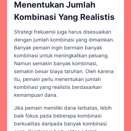
Menentukan Jumlah
Kombinasi Yang Realistis
Strategi frekuensi juga harus disesuaikan
dengan jumlah kombinasi yang dimainkan.
Banyak pemain ingin bermain banyak
kombinasi untuk meningkatkan peluang.
Namun semakin banyak kombinasi,
semakin besar biaya taruhan. Oleh karena
itu, pemain perlu menentukan jumlah
kombinasi yang realistis berdasarkan
kemampuan dana.
Jika pemain memiliki dana terbatas, lebih
baik fokus pada beberapa kombinasi
berkualitas daripada banyak kombinasi