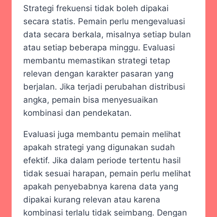
Strategi frekuensi tidak boleh dipakai
secara statis. Pemain perlu mengevaluasi
data secara berkala, misalnya setiap bulan
atau setiap beberapa minggu. Evaluasi
membantu memastikan strategi tetap
relevan dengan karakter pasaran yang
berjalan. Jika terjadi perubahan distribusi
angka, pemain bisa menyesuaikan
kombinasi dan pendekatan.
Evaluasi juga membantu pemain melihat
apakah strategi yang digunakan sudah
efektif. Jika dalam periode tertentu hasil
tidak sesuai harapan, pemain perlu melihat
apakah penyebabnya karena data yang
dipakai kurang relevan atau karena
kombinasi terlalu tidak seimbang. Dengan