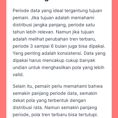
Periode data yang ideal tergantung tujuan
pemain. Jika tujuan adalah memahami
distribusi jangka panjang, periode satu
tahun lebih relevan. Namun jika tujuan
adalah melihat perubahan tren terbaru,
periode 3 sampai 6 bulan juga bisa dipakai.
Yang penting adalah konsistensi. Data yang
dipakai harus mencakup cukup banyak
undian untuk menghasilkan pola yang lebih
valid.
Selain itu, pemain perlu memahami bahwa
semakin panjang periode data, semakin
dekat pola yang terbentuk dengan
distribusi rata. Namun semakin panjang
periode, pola tren terbaru bisa tertutupi.