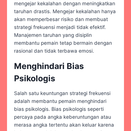
mengejar kekalahan dengan meningkatkan
taruhan drastis. Mengejar kekalahan hanya
akan memperbesar risiko dan membuat
strategi frekuensi menjadi tidak efektif.
Manajemen taruhan yang disiplin
membantu pemain tetap bermain dengan
rasional dan tidak terbawa emosi.
Menghindari Bias
Psikologis
Salah satu keuntungan strategi frekuensi
adalah membantu pemain menghindari
bias psikologis. Bias psikologis seperti
percaya pada angka keberuntungan atau
merasa angka tertentu akan keluar karena