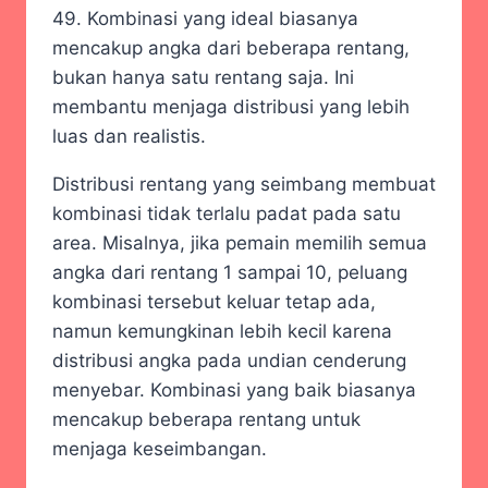
49. Kombinasi yang ideal biasanya
mencakup angka dari beberapa rentang,
bukan hanya satu rentang saja. Ini
membantu menjaga distribusi yang lebih
luas dan realistis.
Distribusi rentang yang seimbang membuat
kombinasi tidak terlalu padat pada satu
area. Misalnya, jika pemain memilih semua
angka dari rentang 1 sampai 10, peluang
kombinasi tersebut keluar tetap ada,
namun kemungkinan lebih kecil karena
distribusi angka pada undian cenderung
menyebar. Kombinasi yang baik biasanya
mencakup beberapa rentang untuk
menjaga keseimbangan.