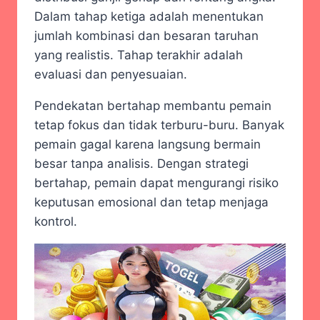
Dalam tahap ketiga adalah menentukan
jumlah kombinasi dan besaran taruhan
yang realistis. Tahap terakhir adalah
evaluasi dan penyesuaian.
Pendekatan bertahap membantu pemain
tetap fokus dan tidak terburu-buru. Banyak
pemain gagal karena langsung bermain
besar tanpa analisis. Dengan strategi
bertahap, pemain dapat mengurangi risiko
keputusan emosional dan tetap menjaga
kontrol.