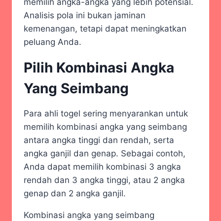
memilih angka-angka yang lebih potensial.
Analisis pola ini bukan jaminan
kemenangan, tetapi dapat meningkatkan
peluang Anda.
Pilih Kombinasi Angka
Yang Seimbang
Para ahli togel sering menyarankan untuk
memilih kombinasi angka yang seimbang
antara angka tinggi dan rendah, serta
angka ganjil dan genap. Sebagai contoh,
Anda dapat memilih kombinasi 3 angka
rendah dan 3 angka tinggi, atau 2 angka
genap dan 2 angka ganjil.
Kombinasi angka yang seimbang