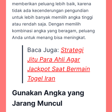
memberikan peluang lebih baik, karena
tidak ada kecenderungan pengundian
untuk lebih banyak memilih angka tinggi
atau rendah saja. Dengan memilih
kombinasi angka yang beragam, peluang
Anda untuk menang bisa meningkat.
Baca Juga:
Strategi
Jitu Para Ahli Agar
Jackpot Saat Bermain
Togel Iran
Gunakan Angka yang
Jarang Muncul