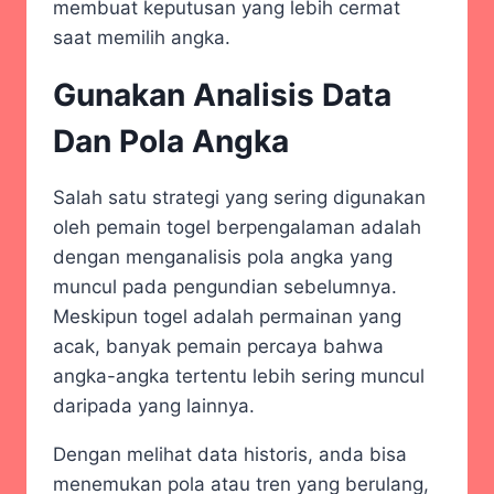
membuat keputusan yang lebih cermat
saat memilih angka.
Gunakan Analisis Data
Dan Pola Angka
Salah satu strategi yang sering digunakan
oleh pemain togel berpengalaman adalah
dengan menganalisis pola angka yang
muncul pada pengundian sebelumnya.
Meskipun togel adalah permainan yang
acak, banyak pemain percaya bahwa
angka-angka tertentu lebih sering muncul
daripada yang lainnya.
Dengan melihat data historis, anda bisa
menemukan pola atau tren yang berulang,