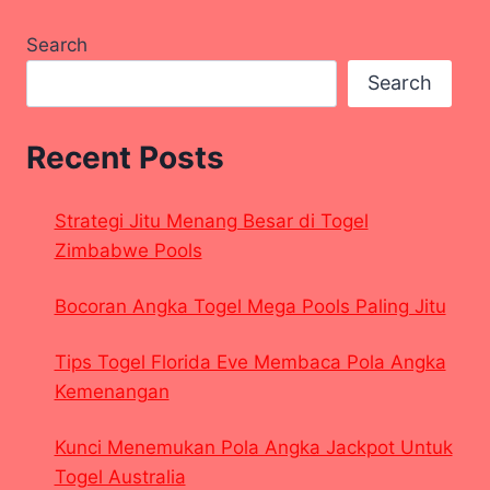
Search
Search
Recent Posts
Strategi Jitu Menang Besar di Togel
Zimbabwe Pools
Bocoran Angka Togel Mega Pools Paling Jitu
Tips Togel Florida Eve Membaca Pola Angka
Kemenangan
Kunci Menemukan Pola Angka Jackpot Untuk
Togel Australia