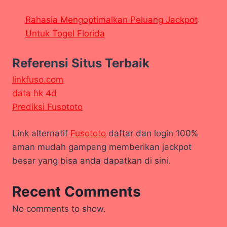
Rahasia Mengoptimalkan Peluang Jackpot
Untuk Togel Florida
Referensi Situs Terbaik
linkfuso.com
data hk 4d
Prediksi Fusototo
Link alternatif
Fusototo
daftar dan login 100%
aman mudah gampang memberikan jackpot
besar yang bisa anda dapatkan di sini.
Recent Comments
No comments to show.