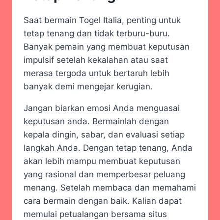
Saat bermain Togel Italia, penting untuk
tetap tenang dan tidak terburu-buru.
Banyak pemain yang membuat keputusan
impulsif setelah kekalahan atau saat
merasa tergoda untuk bertaruh lebih
banyak demi mengejar kerugian.
Jangan biarkan emosi Anda menguasai
keputusan anda. Bermainlah dengan
kepala dingin, sabar, dan evaluasi setiap
langkah Anda. Dengan tetap tenang, Anda
akan lebih mampu membuat keputusan
yang rasional dan memperbesar peluang
menang. Setelah membaca dan memahami
cara bermain dengan baik. Kalian dapat
memulai petualangan bersama situs