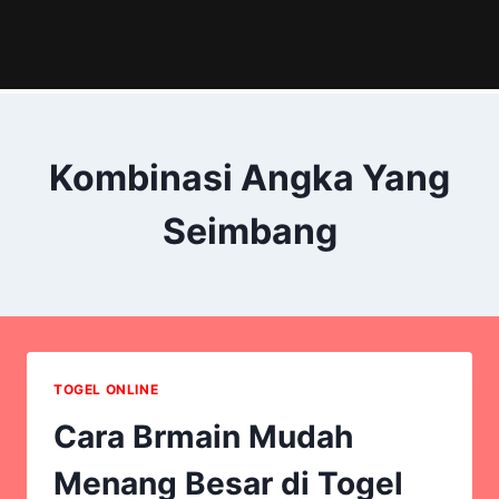
Skip
to
content
Kombinasi Angka Yang
Seimbang
TOGEL ONLINE
Cara Brmain Mudah
Menang Besar di Togel