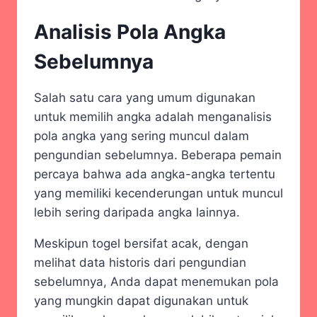
Analisis Pola Angka
Sebelumnya
Salah satu cara yang umum digunakan
untuk memilih angka adalah menganalisis
pola angka yang sering muncul dalam
pengundian sebelumnya. Beberapa pemain
percaya bahwa ada angka-angka tertentu
yang memiliki kecenderungan untuk muncul
lebih sering daripada angka lainnya.
Meskipun togel bersifat acak, dengan
melihat data historis dari pengundian
sebelumnya, Anda dapat menemukan pola
yang mungkin dapat digunakan untuk