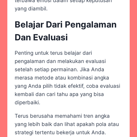
terbawa emosi dalam setiap keputusan
yang diambil.
Belajar Dari Pengalaman
Dan Evaluasi
Penting untuk terus belajar dari
pengalaman dan melakukan evaluasi
setelah setiap permainan. Jika Anda
merasa metode atau kombinasi angka
yang Anda pilih tidak efektif, coba evaluasi
kembali dan cari tahu apa yang bisa
diperbaiki.
Terus berusaha memahami tren angka
yang lebih baik dan lihat apakah pola atau
strategi tertentu bekerja untuk Anda.