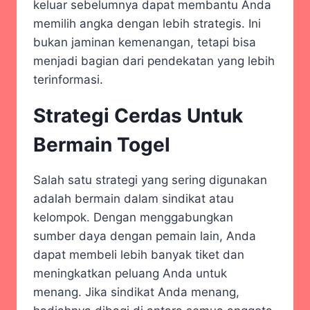
keluar sebelumnya dapat membantu Anda
memilih angka dengan lebih strategis. Ini
bukan jaminan kemenangan, tetapi bisa
menjadi bagian dari pendekatan yang lebih
terinformasi.
Strategi Cerdas Untuk
Bermain Togel
Salah satu strategi yang sering digunakan
adalah bermain dalam sindikat atau
kelompok. Dengan menggabungkan
sumber daya dengan pemain lain, Anda
dapat membeli lebih banyak tiket dan
meningkatkan peluang Anda untuk
menang. Jika sindikat Anda menang,