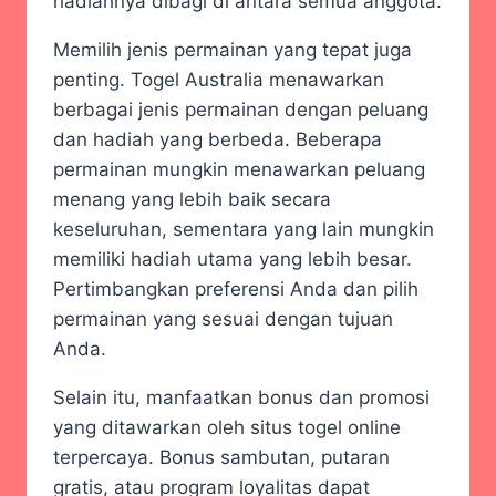
hadiahnya dibagi di antara semua anggota.
Memilih jenis permainan yang tepat juga
penting. Togel Australia menawarkan
berbagai jenis permainan dengan peluang
dan hadiah yang berbeda. Beberapa
permainan mungkin menawarkan peluang
menang yang lebih baik secara
keseluruhan, sementara yang lain mungkin
memiliki hadiah utama yang lebih besar.
Pertimbangkan preferensi Anda dan pilih
permainan yang sesuai dengan tujuan
Anda.
Selain itu, manfaatkan bonus dan promosi
yang ditawarkan oleh situs togel online
terpercaya. Bonus sambutan, putaran
gratis, atau program loyalitas dapat