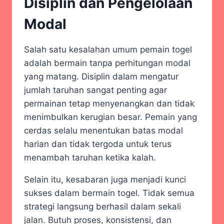
Disiplin dan Pengelolaan
Modal
Salah satu kesalahan umum pemain togel
adalah bermain tanpa perhitungan modal
yang matang. Disiplin dalam mengatur
jumlah taruhan sangat penting agar
permainan tetap menyenangkan dan tidak
menimbulkan kerugian besar. Pemain yang
cerdas selalu menentukan batas modal
harian dan tidak tergoda untuk terus
menambah taruhan ketika kalah.
Selain itu, kesabaran juga menjadi kunci
sukses dalam bermain togel. Tidak semua
strategi langsung berhasil dalam sekali
jalan. Butuh proses, konsistensi, dan