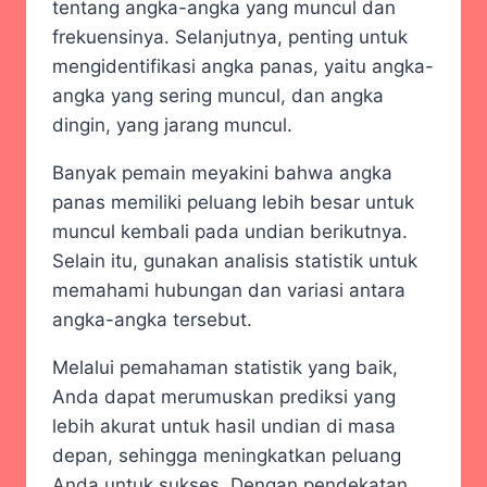
tentang angka-angka yang muncul dan
frekuensinya. Selanjutnya, penting untuk
mengidentifikasi angka panas, yaitu angka-
angka yang sering muncul, dan angka
dingin, yang jarang muncul.
Banyak pemain meyakini bahwa angka
panas memiliki peluang lebih besar untuk
muncul kembali pada undian berikutnya.
Selain itu, gunakan analisis statistik untuk
memahami hubungan dan variasi antara
angka-angka tersebut.
Melalui pemahaman statistik yang baik,
Anda dapat merumuskan prediksi yang
lebih akurat untuk hasil undian di masa
depan, sehingga meningkatkan peluang
Anda untuk sukses. Dengan pendekatan