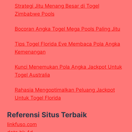
Strategi Jitu Menang Besar di Togel
Zimbabwe Pools
Bocoran Angka Togel Mega Pools Paling Jitu
Tips Togel Florida Eve Membaca Pola Angka
Kemenangan
Kunci Menemukan Pola Angka Jackpot Untuk
Togel Australia
Rahasia Mengoptimalkan Peluang Jackpot
Untuk Togel Florida
Referensi Situs Terbaik
linkfuso.com