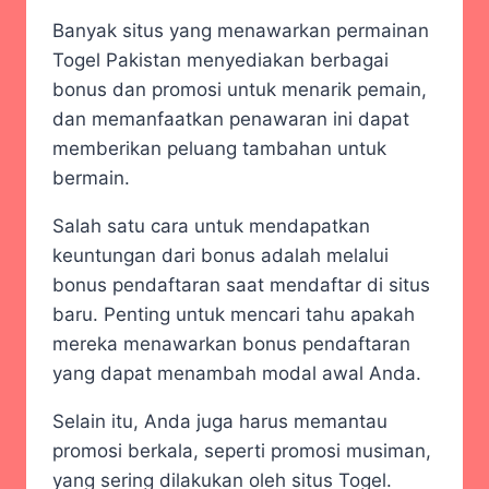
Banyak situs yang menawarkan permainan
Togel Pakistan menyediakan berbagai
bonus dan promosi untuk menarik pemain,
dan memanfaatkan penawaran ini dapat
memberikan peluang tambahan untuk
bermain.
Salah satu cara untuk mendapatkan
keuntungan dari bonus adalah melalui
bonus pendaftaran saat mendaftar di situs
baru. Penting untuk mencari tahu apakah
mereka menawarkan bonus pendaftaran
yang dapat menambah modal awal Anda.
Selain itu, Anda juga harus memantau
promosi berkala, seperti promosi musiman,
yang sering dilakukan oleh situs Togel.