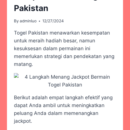
Pakistan
By
adminluo
12/27/2024
Togel Pakistan menawarkan kesempatan
untuk meraih hadiah besar, namun
kesuksesan dalam permainan ini
memerlukan strategi dan pendekatan yang
matang.
​Berikut adalah empat langkah efektif yang
dapat Anda ambil untuk meningkatkan
peluang Anda dalam memenangkan
jackpot.​