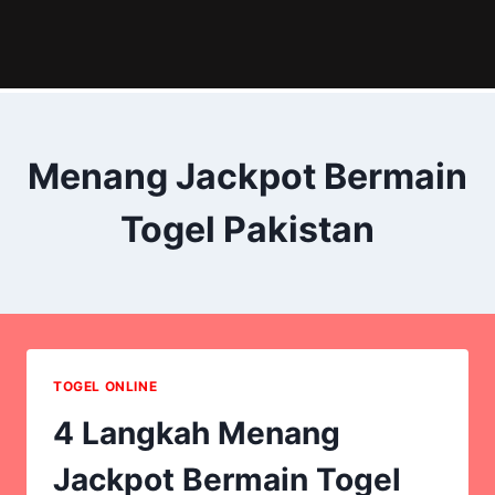
Skip
to
content
Menang Jackpot Bermain
Togel Pakistan
TOGEL ONLINE
4 Langkah Menang
Jackpot Bermain Togel