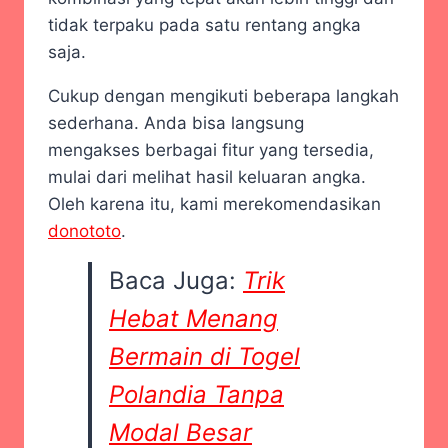
tidak terpaku pada satu rentang angka
saja.
Cukup dengan mengikuti beberapa langkah
sederhana. Anda bisa langsung
mengakses berbagai fitur yang tersedia,
mulai dari melihat hasil keluaran angka.
Oleh karena itu, kami merekomendasikan
donototo
.
Baca Juga:
Trik
Hebat Menang
Bermain di Togel
Polandia Tanpa
Modal Besar