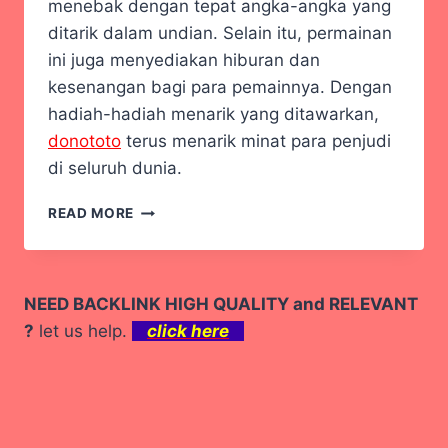
menebak dengan tepat angka-angka yang
ditarik dalam undian. Selain itu, permainan
ini juga menyediakan hiburan dan
kesenangan bagi para pemainnya. Dengan
hadiah-hadiah menarik yang ditawarkan,
donototo
terus menarik minat para penjudi
di seluruh dunia.
BOCORAN
READ MORE
POLA
BERMAIN
TOGEL
ARMENIA
NEED BACKLINK HIGH QUALITY and RELEVANT
UNTUK
?
let us help.
click here
JACKPOT
MAKIN
MUDAH