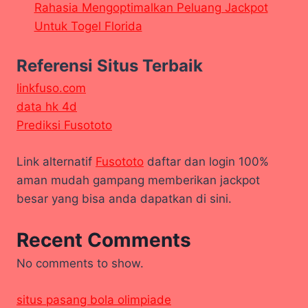
Rahasia Mengoptimalkan Peluang Jackpot
Untuk Togel Florida
Referensi Situs Terbaik
linkfuso.com
data hk 4d
Prediksi Fusototo
Link alternatif
Fusototo
daftar dan login 100%
aman mudah gampang memberikan jackpot
besar yang bisa anda dapatkan di sini.
Recent Comments
No comments to show.
situs pasang bola olimpiade