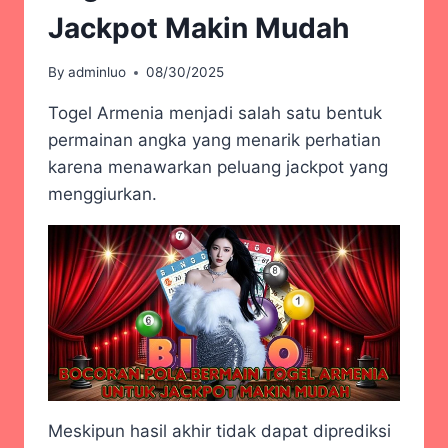
Jackpot Makin Mudah
By
adminluo
08/30/2025
Togel Armenia menjadi salah satu bentuk
permainan angka yang menarik perhatian
karena menawarkan peluang jackpot yang
menggiurkan.
Meskipun hasil akhir tidak dapat diprediksi