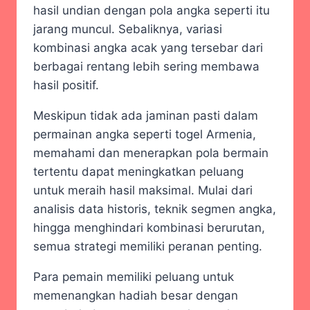
hasil undian dengan pola angka seperti itu
jarang muncul. Sebaliknya, variasi
kombinasi angka acak yang tersebar dari
berbagai rentang lebih sering membawa
hasil positif.
Meskipun tidak ada jaminan pasti dalam
permainan angka seperti togel Armenia,
memahami dan menerapkan pola bermain
tertentu dapat meningkatkan peluang
untuk meraih hasil maksimal. Mulai dari
analisis data historis, teknik segmen angka,
hingga menghindari kombinasi berurutan,
semua strategi memiliki peranan penting.
Para pemain memiliki peluang untuk
memenangkan hadiah besar dengan