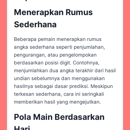
Menerapkan Rumus
Sederhana
Beberapa pemain menerapkan rumus
angka sederhana seperti penjumlahan,
pengurangan, atau pengelompokan
berdasarkan posisi digit. Contohnya,
menjumlahkan dua angka terakhir dari hasil
undian sebelumnya dan menggunakan
hasilnya sebagai dasar prediksi. Meskipun
terkesan sederhana, cara ini seringkali
memberikan hasil yang mengejutkan.
Pola Main Berdasarkan
Hari