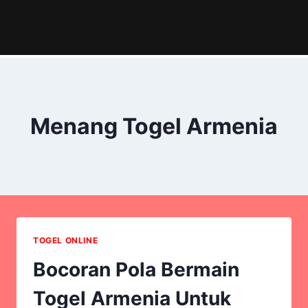
Skip
to
content
Menang Togel Armenia
TOGEL ONLINE
Bocoran Pola Bermain
Togel Armenia Untuk