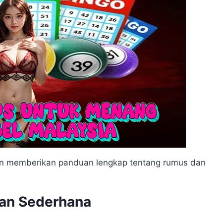
n memberikan panduan lengkap tentang rumus dan
an Sederhana