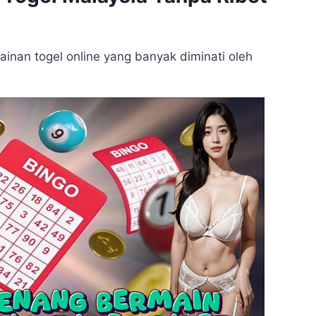
ainan togel online yang banyak diminati oleh