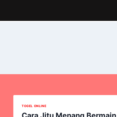
Skip
to
content
TOGEL ONLINE
Cara Jitu Menang Bermain 