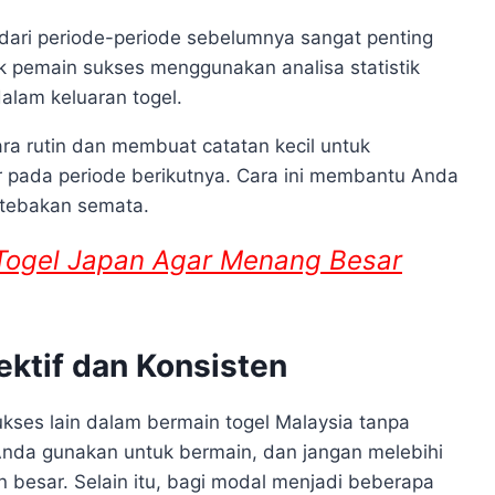
dari periode-periode sebelumnya sangat penting
 pemain sukses menggunakan analisa statistik
dalam keluaran togel.
a rutin dan membuat catatan kecil untuk
 pada periode berikutnya. Cara ini membantu Anda
 tebakan semata.
Togel Japan Agar Menang Besar
ktif dan Konsisten
kses lain dalam bermain togel Malaysia tanpa
 Anda gunakan untuk bermain, dan jangan melebihi
n besar. Selain itu, bagi modal menjadi beberapa