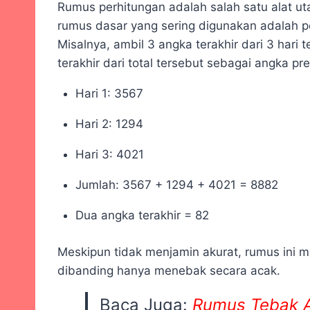
Rumus perhitungan adalah salah satu alat u
rumus dasar yang sering digunakan adalah p
Misalnya, ambil 3 angka terakhir dari 3 hari 
terakhir dari total tersebut sebagai angka pre
Hari 1: 3567
Hari 2: 1294
Hari 3: 4021
Jumlah: 3567 + 1294 + 4021 = 8882
Dua angka terakhir = 82
Meskipun tidak menjamin akurat, rumus ini 
dibanding hanya menebak secara acak.
Baca Juga:
Rumus Tebak A