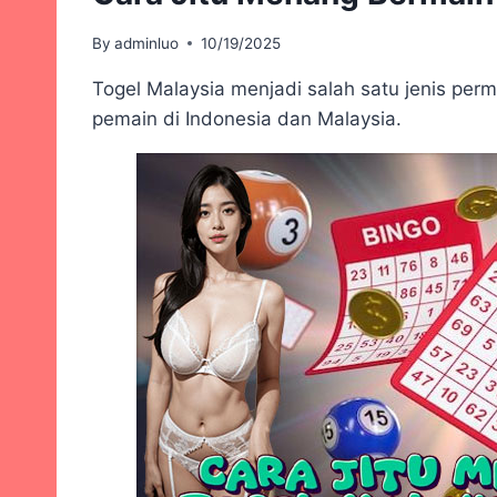
By
adminluo
10/19/2025
Togel Malaysia menjadi salah satu jenis perm
pemain di Indonesia dan Malaysia.