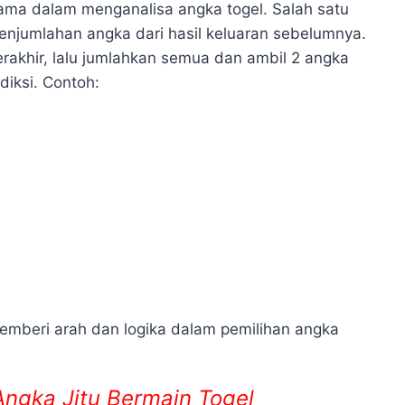
tama dalam menganalisa angka togel. Salah satu
enjumlahan angka dari hasil keluaran sebelumnya.
terakhir, lalu jumlahkan semua dan ambil 2 angka
diksi. Contoh:
memberi arah dan logika dalam pemilihan angka
ngka Jitu Bermain Togel