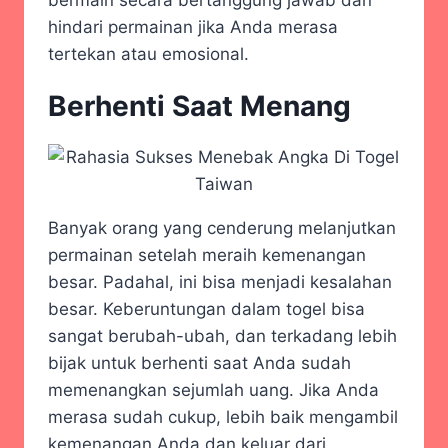
hindari permainan jika Anda merasa
tertekan atau emosional.
Berhenti Saat Menang
Banyak orang yang cenderung melanjutkan
permainan setelah meraih kemenangan
besar. Padahal, ini bisa menjadi kesalahan
besar. Keberuntungan dalam togel bisa
sangat berubah-ubah, dan terkadang lebih
bijak untuk berhenti saat Anda sudah
memenangkan sejumlah uang. Jika Anda
merasa sudah cukup, lebih baik mengambil
kemenangan Anda dan keluar dari