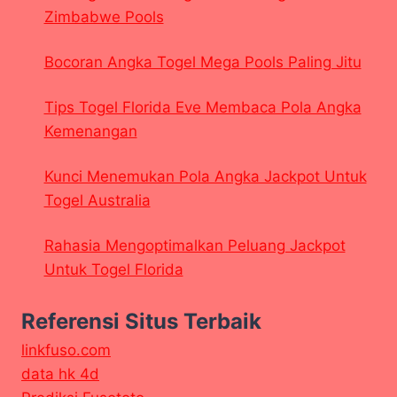
Zimbabwe Pools
Bocoran Angka Togel Mega Pools Paling Jitu
Tips Togel Florida Eve Membaca Pola Angka
Kemenangan
Kunci Menemukan Pola Angka Jackpot Untuk
Togel Australia
Rahasia Mengoptimalkan Peluang Jackpot
Untuk Togel Florida
Referensi Situs Terbaik
linkfuso.com
data hk 4d