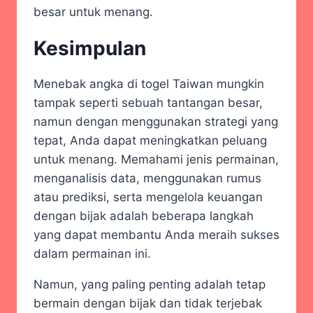
besar untuk menang.
Kesimpulan
Menebak angka di togel Taiwan mungkin
tampak seperti sebuah tantangan besar,
namun dengan menggunakan strategi yang
tepat, Anda dapat meningkatkan peluang
untuk menang. Memahami jenis permainan,
menganalisis data, menggunakan rumus
atau prediksi, serta mengelola keuangan
dengan bijak adalah beberapa langkah
yang dapat membantu Anda meraih sukses
dalam permainan ini.
Namun, yang paling penting adalah tetap
bermain dengan bijak dan tidak terjebak