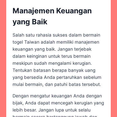
Manajemen Keuangan
yang Baik
Salah satu rahasia sukses dalam bermain
togel Taiwan adalah memiliki manajemen
keuangan yang baik. Jangan terjebak
dalam keinginan untuk terus bermain
meskipun sudah mengalami kerugian.
Tentukan batasan berapa banyak uang
yang bersedia Anda pertaruhkan sebelum
mulai bermain, dan patuhi batas tersebut.
Dengan mengatur keuangan Anda dengan
bijak, Anda dapat mencegah kerugian yang
lebih besar. Jangan lupa untuk selalu
bermain secara bertanggung jawab dan