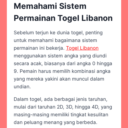
Memahami Sistem
Permainan Togel Libanon
Sebelum terjun ke dunia togel, penting
untuk memahami bagaimana sistem
permainan ini bekerja.
Togel Libanon
menggunakan sistem angka yang diundi
secara acak, biasanya dari angka 0 hingga
9. Pemain harus memilih kombinasi angka
yang mereka yakini akan muncul dalam
undian.
Dalam togel, ada berbagai jenis taruhan,
mulai dari taruhan 2D, 3D, hingga 4D, yang
masing-masing memiliki tingkat kesulitan
dan peluang menang yang berbeda.