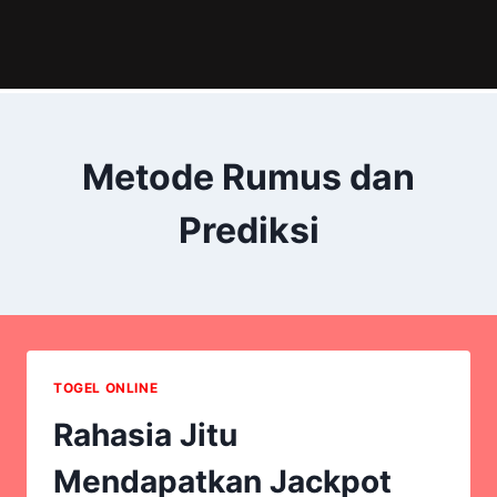
Skip
to
content
Metode Rumus dan
Prediksi
TOGEL ONLINE
Rahasia Jitu
Mendapatkan Jackpot