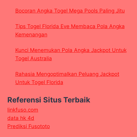
Bocoran Angka Togel Mega Pools Paling Jitu
Tips Togel Florida Eve Membaca Pola Angka
Kemenangan
Kunci Menemukan Pola Angka Jackpot Untuk
Togel Australia
Rahasia Mengoptimalkan Peluang Jackpot
Untuk Togel Florida
Referensi Situs Terbaik
linkfuso.com
data hk 4d
Prediksi Fusototo