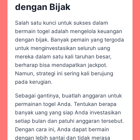
dengan Bijak
Salah satu kunci untuk sukses dalam
bermain togel adalah mengelola keuangan
dengan bijak. Banyak pemain yang tergoda
untuk menginvestasikan seluruh uang
mereka dalam satu kali taruhan besar,
berharap bisa mendapatkan jackpot.
Namun, strategi ini sering kali berujung
pada kerugian.
Sebagai gantinya, buatlah anggaran untuk
permainan togel Anda. Tentukan berapa
banyak uang yang siap Anda investasikan
setiap bulan dan patuhi anggaran tersebut.
Dengan cara ini, Anda dapat bermain
dengan lebih santai dan tidak merasa