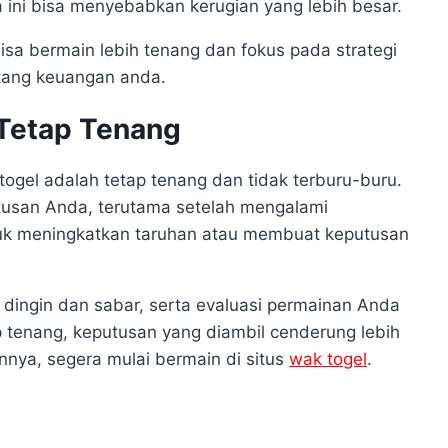
 ini bisa menyebabkan kerugian yang lebih besar.
isa bermain lebih tenang dan fokus pada strategi
ntang keuangan anda.
Tetap Tenang
 togel adalah tetap tenang dan tidak terburu-buru.
usan Anda, terutama setelah mengalami
uk meningkatkan taruhan atau membuat keputusan
 dingin dan sabar, serta evaluasi permainan Anda
p tenang, keputusan yang diambil cenderung lebih
annya, segera mulai bermain di situs
wak togel
.