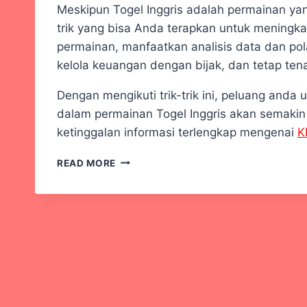
Meskipun Togel Inggris adalah permainan y
trik yang bisa Anda terapkan untuk meningk
permainan, manfaatkan analisis data dan pol
kelola keuangan dengan bijak, dan tetap ten
Dengan mengikuti trik-trik ini, peluang anda
dalam permainan Togel Inggris akan semakin 
ketinggalan informasi terlengkap mengenai
K
IKUTI
READ MORE
TRIK
INI
SAAT
BERMAIN
TOGEL
INGGRIS
DIJAMIN
JADI
SULTAN