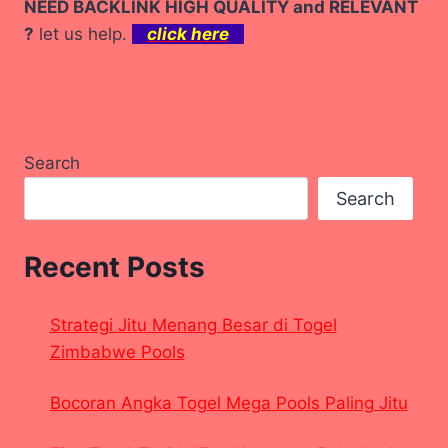
NEED BACKLINK HIGH QUALITY and RELEVANT
SAAT
?
let us help.
click here
BERMAIN
TOGEL
KUWAIT
Search
Search
Recent Posts
Strategi Jitu Menang Besar di Togel
Zimbabwe Pools
Bocoran Angka Togel Mega Pools Paling Jitu