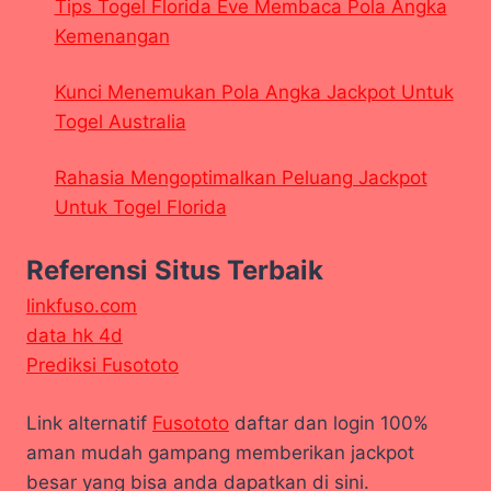
Tips Togel Florida Eve Membaca Pola Angka
Kemenangan
Kunci Menemukan Pola Angka Jackpot Untuk
Togel Australia
Rahasia Mengoptimalkan Peluang Jackpot
Untuk Togel Florida
Referensi Situs Terbaik
linkfuso.com
data hk 4d
Prediksi Fusototo
Link alternatif
Fusototo
daftar dan login 100%
aman mudah gampang memberikan jackpot
besar yang bisa anda dapatkan di sini.