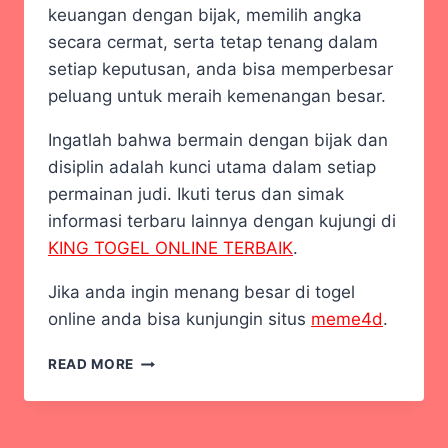
keuangan dengan bijak, memilih angka
secara cermat, serta tetap tenang dalam
setiap keputusan, anda bisa memperbesar
peluang untuk meraih kemenangan besar.
Ingatlah bahwa bermain dengan bijak dan
disiplin adalah kunci utama dalam setiap
permainan judi. Ikuti terus dan simak
informasi terbaru lainnya dengan kujungi di
KING TOGEL ONLINE TERBAIK
.
Jika anda ingin menang besar di togel
online anda bisa kunjungin situs
meme4d
.
STRATEGI
READ MORE
EFEKTIF
DAN
AKURAT
99%