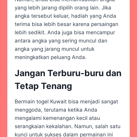
yang lebih jarang dipilih orang lain. Jika
angka tersebut keluar, hadiah yang Anda
terima bisa lebih besar karena persaingan
lebih sedikit. Anda juga bisa mencampur
antara angka yang sering muncul dan
angka yang jarang muncul untuk
meningkatkan peluang Anda.
Jangan Terburu-buru dan
Tetap Tenang
Bermain togel Kuwait bisa menjadi sangat
menggoda, terutama ketika Anda
mengalami kemenangan kecil atau
serangkaian kekalahan. Namun, salah satu
kunci untuk sukses dalam permainan ini