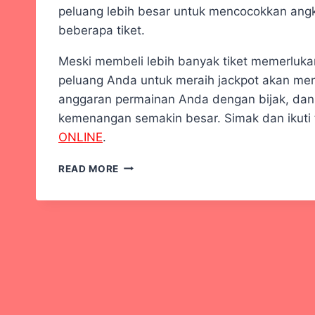
peluang lebih besar untuk mencocokkan ang
beberapa tiket.
Meski membeli lebih banyak tiket memerluka
peluang Anda untuk meraih jackpot akan meni
anggaran permainan Anda dengan bijak, dan 
kemenangan semakin besar. Simak dan ikuti 
ONLINE
.
TIPS
READ MORE
AMPUH
MERAIH
JACKPOT
BERMAIN
DI
TOGEL
SWISS