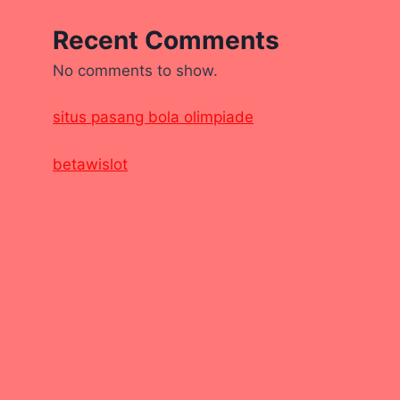
Recent Comments
No comments to show.
situs pasang bola olimpiade
betawislot