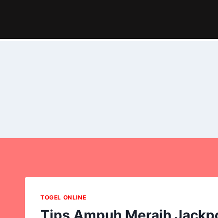
Skip
to
content
TOGEL ONLINE
Tips Ampuh Meraih Jackpo