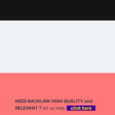
NEED BACKLINK HIGH QUALITY and
RELEVANT ?
let us help.
click here