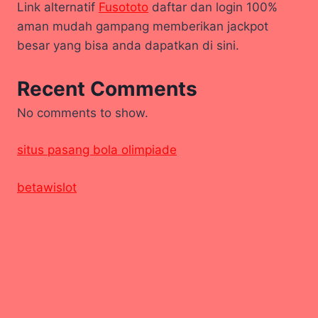
Link alternatif
Fusototo
daftar dan login 100%
aman mudah gampang memberikan jackpot
besar yang bisa anda dapatkan di sini.
Recent Comments
No comments to show.
situs pasang bola olimpiade
betawislot
© 2026
KING TOGEL ONLINE TERBAIK