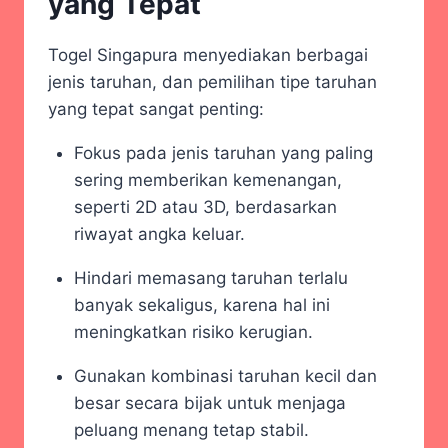
yang Tepat
Togel Singapura menyediakan berbagai
jenis taruhan, dan pemilihan tipe taruhan
yang tepat sangat penting:
Fokus pada jenis taruhan yang paling
sering memberikan kemenangan,
seperti 2D atau 3D, berdasarkan
riwayat angka keluar.
Hindari memasang taruhan terlalu
banyak sekaligus, karena hal ini
meningkatkan risiko kerugian.
Gunakan kombinasi taruhan kecil dan
besar secara bijak untuk menjaga
peluang menang tetap stabil.