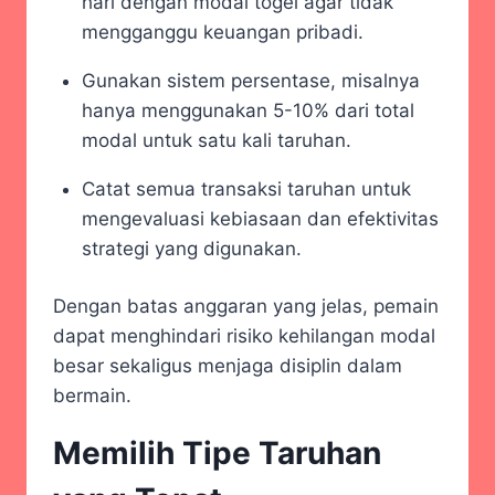
hari dengan modal togel agar tidak
mengganggu keuangan pribadi.
Gunakan sistem persentase, misalnya
hanya menggunakan 5-10% dari total
modal untuk satu kali taruhan.
Catat semua transaksi taruhan untuk
mengevaluasi kebiasaan dan efektivitas
strategi yang digunakan.
Dengan batas anggaran yang jelas, pemain
dapat menghindari risiko kehilangan modal
besar sekaligus menjaga disiplin dalam
bermain.
Memilih Tipe Taruhan