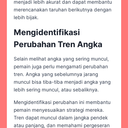
menjadi lebih akurat dan dapat membantu
merencanakan taruhan berikutnya dengan
lebih bijak.
Mengidentifikasi
Perubahan Tren Angka
Selain melihat angka yang sering muncul,
pemain juga perlu mengamati perubahan
tren. Angka yang sebelumnya jarang
muncul bisa tiba-tiba menjadi angka yang
lebih sering muncul, atau sebaliknya.
Mengidentifikasi perubahan ini membantu
pemain menyesuaikan strategi mereka.
Tren dapat muncul dalam jangka pendek
atau panjang, dan memahami pergeseran