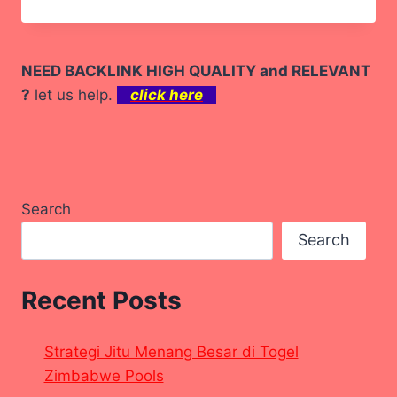
POLA
JITU
MENANG
TOGEL
NEED BACKLINK HIGH QUALITY and RELEVANT
SINGAPURA
?
let us help.
click here
POOLS
HARI
INI
Search
Search
Recent Posts
Strategi Jitu Menang Besar di Togel
Zimbabwe Pools