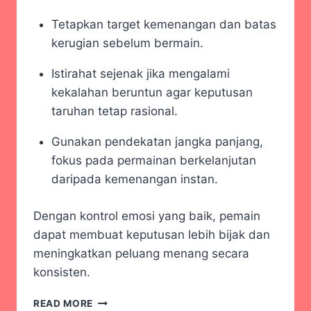
Tetapkan target kemenangan dan batas
kerugian sebelum bermain.
Istirahat sejenak jika mengalami
kekalahan beruntun agar keputusan
taruhan tetap rasional.
Gunakan pendekatan jangka panjang,
fokus pada permainan berkelanjutan
daripada kemenangan instan.
Dengan kontrol emosi yang baik, pemain
dapat membuat keputusan lebih bijak dan
meningkatkan peluang menang secara
konsisten.
STRATEGI
READ MORE