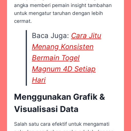
angka memberi pemain insight tambahan
untuk mengatur taruhan dengan lebih
cermat.
Baca Juga:
Cara Jitu
Menang Konsisten
Bermain Togel
Magnum 4D Setiap
Hari
Menggunakan Grafik &
Visualisasi Data
Salah satu cara efektif untuk mengamati