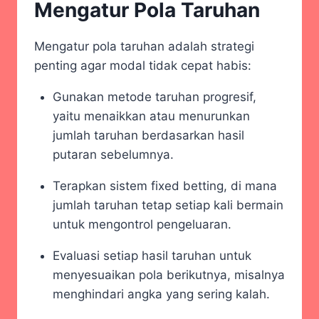
Mengatur Pola Taruhan
Mengatur pola taruhan adalah strategi
penting agar modal tidak cepat habis:
Gunakan metode taruhan progresif,
yaitu menaikkan atau menurunkan
jumlah taruhan berdasarkan hasil
putaran sebelumnya.
Terapkan sistem fixed betting, di mana
jumlah taruhan tetap setiap kali bermain
untuk mengontrol pengeluaran.
Evaluasi setiap hasil taruhan untuk
menyesuaikan pola berikutnya, misalnya
menghindari angka yang sering kalah.