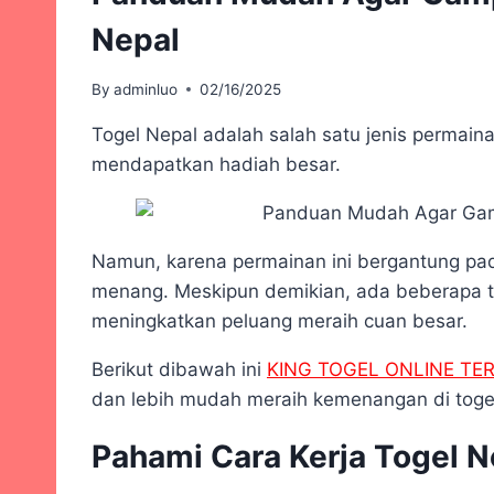
Nepal
By
adminluo
02/16/2025
Togel Nepal adalah salah satu jenis permai
mendapatkan hadiah besar.
Namun, karena permainan ini bergantung pad
menang. Meskipun demikian, ada beberapa t
meningkatkan peluang meraih cuan besar.
Berikut dibawah ini
KING TOGEL ONLINE TER
dan lebih mudah meraih kemenangan di togel
Pahami Cara Kerja Togel N