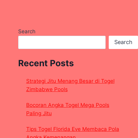
Search
Search
Recent Posts
Strategi Jitu Menang Besar di Togel
Zimbabwe Pools
Bocoran Angka Togel Mega Pools
Paling Jitu
Tips Togel Florida Eve Membaca Pola
Angka Kemenangan