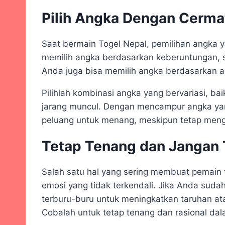
Pilih Angka Dengan Cerma
Saat bermain Togel Nepal, pemilihan angka 
memilih angka berdasarkan keberuntungan, se
Anda juga bisa memilih angka berdasarkan a
Pilihlah kombinasi angka yang bervariasi, b
jarang muncul. Dengan mencampur angka y
peluang untuk menang, meskipun tetap men
Tetap Tenang dan Jangan 
Salah satu hal yang sering membuat pemain
emosi yang tidak terkendali. Jika Anda suda
terburu-buru untuk meningkatkan taruhan at
Cobalah untuk tetap tenang dan rasional dal