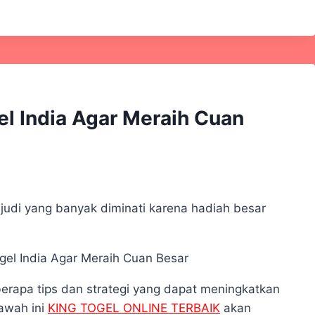
l India Agar Meraih Cuan
judi yang banyak diminati karena hadiah besar
erapa tips dan strategi yang dapat meningkatkan
bawah ini
KING TOGEL ONLINE TERBAIK
akan