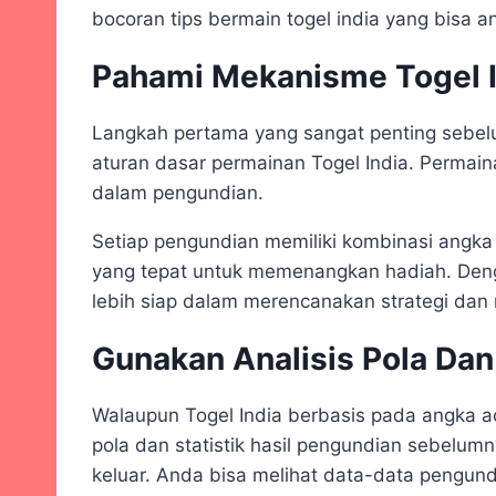
bocoran tips bermain togel india yang bisa a
Pahami Mekanisme Togel I
Langkah pertama yang sangat penting sebel
aturan dasar permainan Togel India. Permain
dalam pengundian.
Setiap pengundian memiliki kombinasi angk
yang tepat untuk memenangkan hadiah. De
lebih siap dalam merencanakan strategi dan 
Gunakan Analisis Pola Dan 
Walaupun Togel India berbasis pada angka 
pola dan statistik hasil pengundian sebel
keluar. Anda bisa melihat data-data pengun