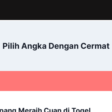
Pilih Angka Dengan Cermat
ang Meraih Cuan di Togel