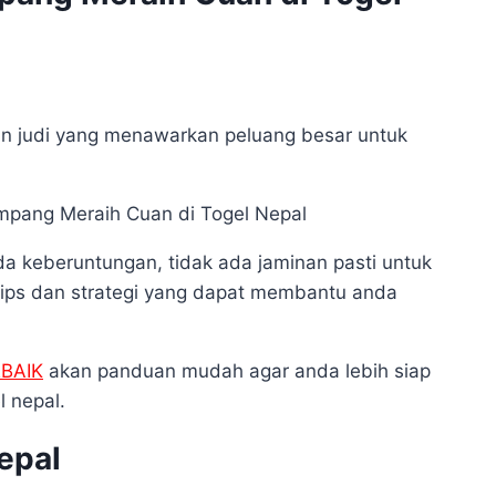
nan judi yang menawarkan peluang besar untuk
a keberuntungan, tidak ada jaminan pasti untuk
ips dan strategi yang dapat membantu anda
BAIK
akan panduan mudah agar anda lebih siap
 nepal.
epal