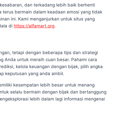
esabaran, dan terkadang lebih baik berhenti
da terus bermain dalam keadaan emosi yang tidak
ainan ini. Kami menganjurkan untuk situs yang
dala di
https://alfamart.org
.
an, tetapi dengan beberapa tips dan strategi
ng Anda untuk meraih cuan besar. Pahami cara
ediksi, kelola keuangan dengan bijak, pilih angka
ap keputusan yang anda ambil.
miliki kesempatan lebih besar untuk menang
ntuk selalu bermain dengan bijak dan bertanggung
ngeksplorasi lebih dalam lagi informasi mengenai