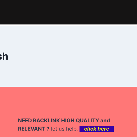
sh
NEED BACKLINK HIGH QUALITY and
RELEVANT ?
let us help.
click here