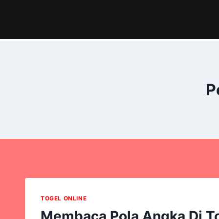
Skip
to
content
P
TOGEL ONLINE
Membaca Pola Angka Di T