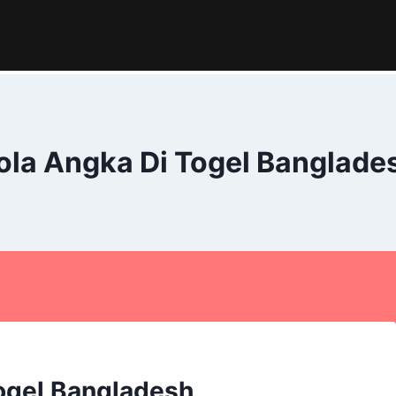
ola Angka Di Togel Banglade
ogel Bangladesh