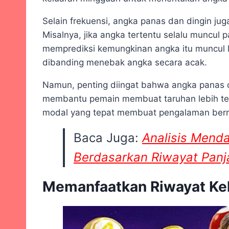
Selain frekuensi, angka panas dan dingin juga
Misalnya, jika angka tertentu selalu muncul 
memprediksi kemungkinan angka itu muncul la
dibanding menebak angka secara acak.
Namun, penting diingat bahwa angka panas 
membantu pemain membuat taruhan lebih tera
modal yang tepat membuat pengalaman berma
Baca Juga:
Analisis Menda
Berdasarkan Riwayat Panj
Memanfaatkan Riwayat Kel