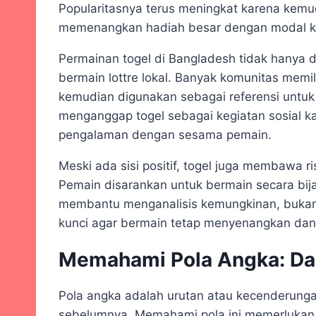
Popularitasnya terus meningkat karena kem
memenangkan hadiah besar dengan modal ke
Permainan togel di Bangladesh tidak hanya d
bermain lottre lokal. Banyak komunitas memili
kemudian digunakan sebagai referensi unt
menganggap togel sebagai kegiatan sosial ka
pengalaman dengan sesama pemain.
Meski ada sisi positif, togel juga membawa ri
Pemain disarankan untuk bermain secara b
membantu menganalisis kemungkinan, bukan
kunci agar bermain tetap menyenangkan dan t
Memahami Pola Angka: Da
Pola angka adalah urutan atau kecenderungan
sebelumnya. Memahami pola ini memerlukan pe