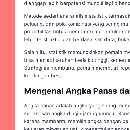
dianggap lebih berpotensi muncul lagi diband
Metode sederhana analisis statistik termas
peluang, dan pola kombinasi yang sering m
probabilitas untuk membantu menentukan an
lebih terstruktur dan berdasarkan data, bukan
Selain itu, statistik memungkinkan pemain m
bisa menjadi taruhan berisiko tinggi, semen
Strategi ini membantu pemain membuat kepu
kehilangan besar.
Mengenal Angka Panas da
Angka panas adalah angka yang sering muncu
sedangkan angka dingin jarang muncul. Konse
karena membantu memilih angka dengan pelua
keluaran mingguan untuk menentukan angka 