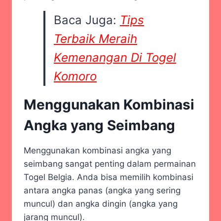
Baca Juga:
Tips
Terbaik Meraih
Kemenangan Di Togel
Komoro
Menggunakan Kombinasi
Angka yang Seimbang
Menggunakan kombinasi angka yang
seimbang sangat penting dalam permainan
Togel Belgia. Anda bisa memilih kombinasi
antara angka panas (angka yang sering
muncul) dan angka dingin (angka yang
jarang muncul).