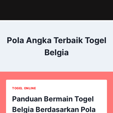
Skip
to
content
Pola Angka Terbaik Togel
Belgia
TOGEL ONLINE
Panduan Bermain Togel
Belgia Berdasarkan Pola