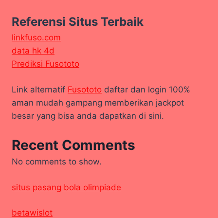
Referensi Situs Terbaik
linkfuso.com
data hk 4d
Prediksi Fusototo
Link alternatif
Fusototo
daftar dan login 100%
aman mudah gampang memberikan jackpot
besar yang bisa anda dapatkan di sini.
Recent Comments
No comments to show.
situs pasang bola olimpiade
betawislot