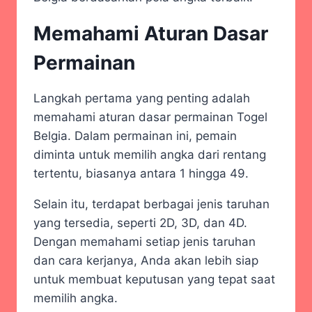
Memahami Aturan Dasar
Permainan
Langkah pertama yang penting adalah
memahami aturan dasar permainan Togel
Belgia. Dalam permainan ini, pemain
diminta untuk memilih angka dari rentang
tertentu, biasanya antara 1 hingga 49.
Selain itu, terdapat berbagai jenis taruhan
yang tersedia, seperti 2D, 3D, dan 4D.
Dengan memahami setiap jenis taruhan
dan cara kerjanya, Anda akan lebih siap
untuk membuat keputusan yang tepat saat
memilih angka.