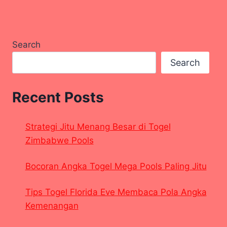
TOGEL
IRAN
Search
Search
Recent Posts
Strategi Jitu Menang Besar di Togel
Zimbabwe Pools
Bocoran Angka Togel Mega Pools Paling Jitu
Tips Togel Florida Eve Membaca Pola Angka
Kemenangan