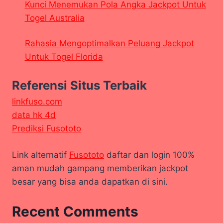
Kunci Menemukan Pola Angka Jackpot Untuk
Togel Australia
Rahasia Mengoptimalkan Peluang Jackpot
Untuk Togel Florida
Referensi Situs Terbaik
linkfuso.com
data hk 4d
Prediksi Fusototo
Link alternatif
Fusototo
daftar dan login 100%
aman mudah gampang memberikan jackpot
besar yang bisa anda dapatkan di sini.
Recent Comments