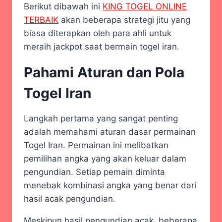
Berikut dibawah ini
KING TOGEL ONLINE
TERBAIK
akan beberapa strategi jitu yang
biasa diterapkan oleh para ahli untuk
meraih jackpot saat bermain togel iran.
Pahami Aturan dan Pola
Togel Iran
Langkah pertama yang sangat penting
adalah memahami aturan dasar permainan
Togel Iran. Permainan ini melibatkan
pemilihan angka yang akan keluar dalam
pengundian. Setiap pemain diminta
menebak kombinasi angka yang benar dari
hasil acak pengundian.
Meskipun hasil pengundian acak, beberapa