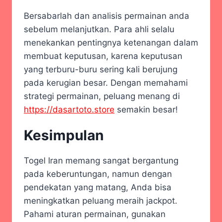
Bersabarlah dan analisis permainan anda
sebelum melanjutkan. Para ahli selalu
menekankan pentingnya ketenangan dalam
membuat keputusan, karena keputusan
yang terburu-buru sering kali berujung
pada kerugian besar. Dengan memahami
strategi permainan, peluang menang di
https://dasartoto.store
semakin besar!
Kesimpulan
Togel Iran memang sangat bergantung
pada keberuntungan, namun dengan
pendekatan yang matang, Anda bisa
meningkatkan peluang meraih jackpot.
Pahami aturan permainan, gunakan