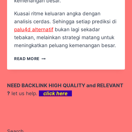
kemenangan besar.
Kuasai ritme keluaran angka dengan
analisis cerdas. Sehingga setiap prediksi di
palu4d alternatif
bukan lagi sekadar
tebakan, melainkan strategi matang untuk
meningkatkan peluang kemenangan besar.
RAHASIA
READ MORE
CUAN
MELIMPAH
LEWAT
TOGEL
NEED BACKLINK HIGH QUALITY and RELEVANT
ONLINE
?
let us help.
click here
GEORGIA
NIGHT
Search