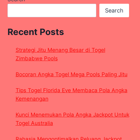
Search
Recent Posts
Strategi Jitu Menang Besar di Togel
Zimbabwe Pools
Bocoran Angka Togel Mega Pools Paling Jitu
Tips Togel Florida Eve Membaca Pola Angka
Kemenangan
Kunci Menemukan Pola Angka Jackpot Untuk
Togel Australia
Rahasia Mengoptimalkan Peluang Jackpot