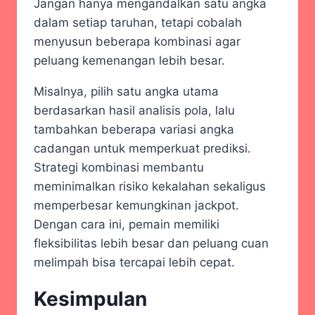
Jangan hanya mengandalkan satu angka
dalam setiap taruhan, tetapi cobalah
menyusun beberapa kombinasi agar
peluang kemenangan lebih besar.
Misalnya, pilih satu angka utama
berdasarkan hasil analisis pola, lalu
tambahkan beberapa variasi angka
cadangan untuk memperkuat prediksi.
Strategi kombinasi membantu
meminimalkan risiko kekalahan sekaligus
memperbesar kemungkinan jackpot.
Dengan cara ini, pemain memiliki
fleksibilitas lebih besar dan peluang cuan
melimpah bisa tercapai lebih cepat.
Kesimpulan